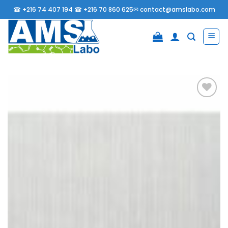
Passer
☎
+216 74 407 194 ☎
+216 70 860 625✉
contact@amslabo.com
au
contenu
Ajouter
à la
liste
d’envies