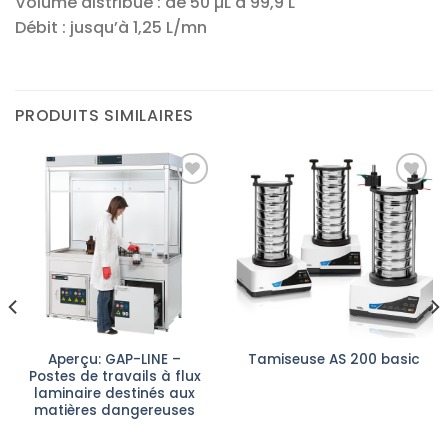
Volume distribué : de 50 µL à 99,9 L
Débit : jusqu’à 1,25 L/mn
PRODUITS SIMILAIRES
Ajouter
Ajouter
à la liste
à la liste
d’envies
d’envies
Aperçu: GAP-LINE –
Tamiseuse AS 200 basic
Postes de travails à flux
laminaire destinés aux
matières dangereuses