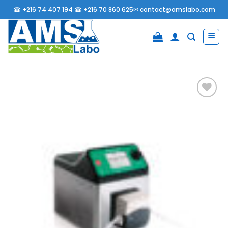
Passer
☎
+216 74 407 194 ☎
+216 70 860 625✉
contact@amslabo.com
au
contenu
Ajouter
à la
liste
d’envies