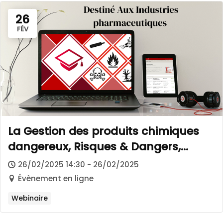
26
FÉV
La Gestion des produits chimiques
dangereux, Risques & Dangers,
Pourquoi se munir d’armoires de
26/02/2025 14:30 - 26/02/2025
sécurité certifiées conformes ?
Évènement en ligne
Webinaire