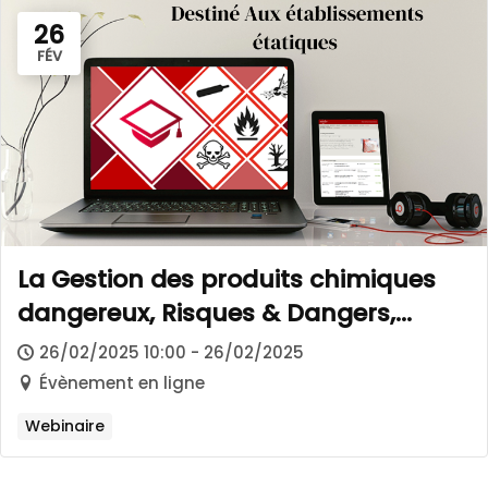
26
FÉV
La Gestion des produits chimiques
dangereux, Risques & Dangers,
Pourquoi se munir d’armoires de
26/02/2025 10:00 - 26/02/2025
sécurité certifiées conformes ?
Évènement en ligne
Webinaire