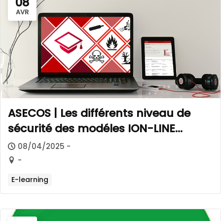
08
AVR
ASECOS | Les différents niveau de
sécurité des modéles ION-LINE
Modéles
08/04/2025 -
-
E-learning