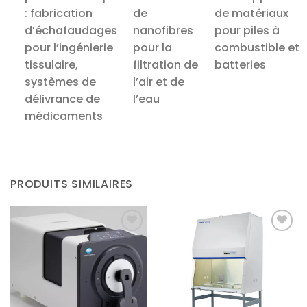
: fabrication
de
de matériaux
d’échafaudages
nanofibres
pour piles à
pour l’ingénierie
pour la
combustible et
tissulaire,
filtration de
batteries
systèmes de
l’air et de
délivrance de
l’eau
médicaments
PRODUITS SIMILAIRES
Ajouter
Ajouter
à la liste
à la liste
d’envies
d’envies