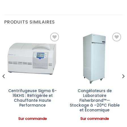
PRODUITS SIMILAIRES
Ajouter
Ajouter
à la liste
à la liste
d’envies
d’envies
Centrifugeuse Sigma 6-
Congélateurs de
16KHS : Réfrigérée et
Laboratoire
Chauffante Haute
Fisherbrand™—
Performance
Stockage à –20°C Fiable
et Économique
Sur commande
Sur commande