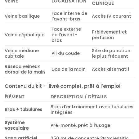
VEINE
LOCALISATION
CLINIQUE
Face interne de
Veine basilique
Accès IV courant
l’avant-bras
Face externe
Prélèvement et
Veine céphalique
de l’avant-
perfusion
bras
Veine médiane
Site de ponction
Pli du coude
cubitale
le plus fréquent
Réseau veineux
Dos de la main
Accès alternatif
dorsal de la main
Contenu du kit — livré complet, prêt à l’emploi
ÉLÉMENT
DESCRIPTION / DÉTAILS
Bras d’entraînement avec tubulures
Bras + tubulures
intégrées
Système
Pré-monté, prêt à l’usage
vasculaire
Sang artificiel
250 mL de concentré 3B Scientific