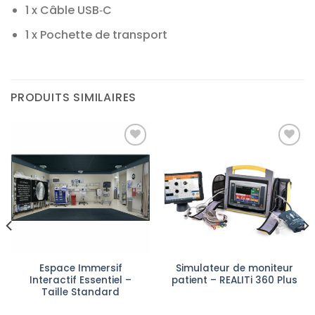
1 x Câble USB‑C
1 x Pochette de transport
PRODUITS SIMILAIRES
Ajouter
Ajouter
à la liste
à la liste
d’envies
d’envies
Espace Immersif
Simulateur de moniteur
Interactif Essentiel –
patient – REALITi 360 Plus
Taille Standard