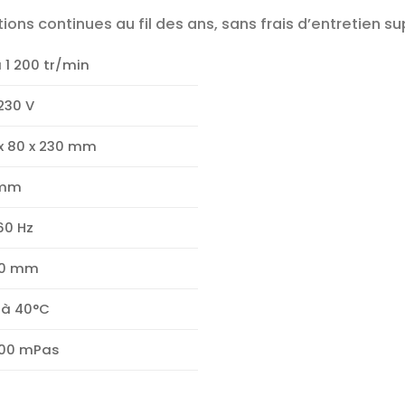
ions continues au fil des ans, sans frais d’entretien s
̀ 1 200 tr/min
230 V
 x 80 x 230 mm
 mm
60 Hz
 10 mm
à 40°C
000 mPas