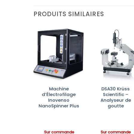
PRODUITS SIMILAIRES
Ajouter
Ajouter
Ajoute
à la liste
à la liste
à la lis
d’envies
d’envies
d’envi
rateurs de
Machine
DSA30 Krüss
atoire à
d’Électrofilage
Scientific –
 Opaque
Inovenso
Analyseur de
rbrand™—
NanoSpinner Plus
goutte
ection
ineuse
ommande
Sur commande
Sur commande