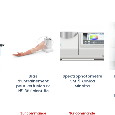
r
Ajouter
Ajouter
te
à la liste
à la liste
es
d’envies
d’envies
Bras
Spectrophotomètre
d’Entraînement
CM-5 Konica
pour Perfusion IV
Minolta
P51 3B Scientific
Sur commande
Sur commande