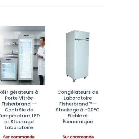
Ajouter
Ajouter
à la liste
à la liste
d’envies
d’envies
Réfrigérateurs à
Congélateurs de
Porte Vitrée
Laboratoire
Fisherbrand —
Fisherbrand™—
Contrôle de
Stockage à –20°C
Température, LED
Fiable et
et Stockage
Économique
Laboratoire
Sur commande
Sur commande