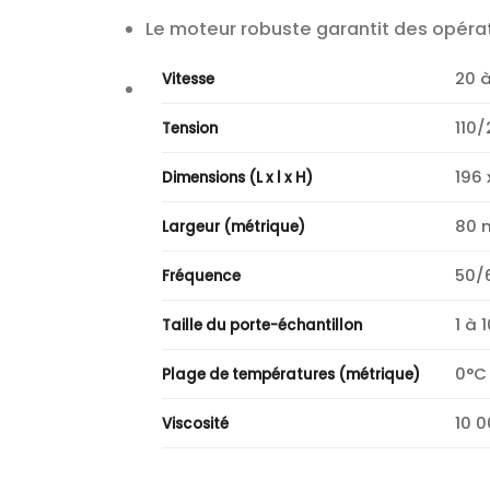
Le moteur robuste garantit des opérat
20 a
Vitesse
110/
Tension
196
Dimensions (L x l x H)
80
Largeur (métrique)
50/
Fréquence
1 à
Taille du porte-échantillon
0°C 
Plage de températures (métrique)
10 
Viscosité