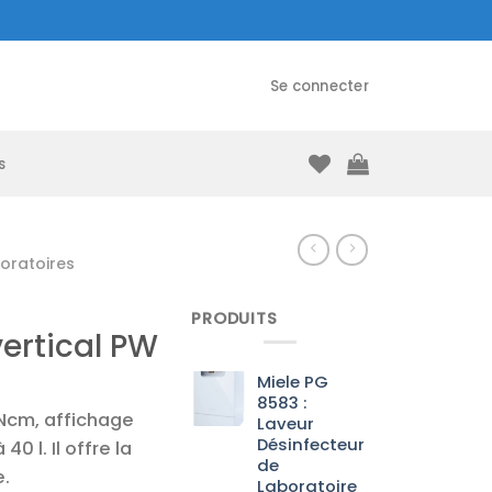
Se connecter
s
oratoires
PRODUITS
vertical PW
Miele PG
8583 :
 Ncm, affichage
Laveur
Désinfecteur
0 l. Il offre la
de
e.
Laboratoire