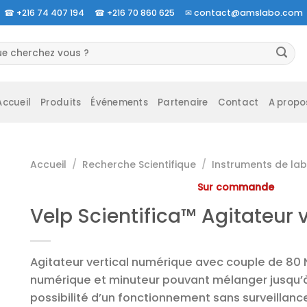
☎
+216 74 407 194 ☎
+216 70 860 625 ✉
contact@amslabo.com
herche
 :
Accueil
Produits
Événements
Partenaire
Contact
A propo
Accueil
/
Recherche Scientifique
/
Instruments de lab
Sur commande
Velp Scientifica™ Agitateur 
Agitateur vertical numérique avec couple de 80
numérique et minuteur pouvant mélanger jusqu’à 4
possibilité d’un fonctionnement sans surveillanc