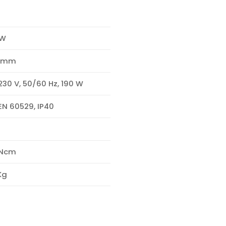
 W
 mm
230 V, 50/60 Hz, 190 W
EN 60529, IP40
 Ncm
Kg