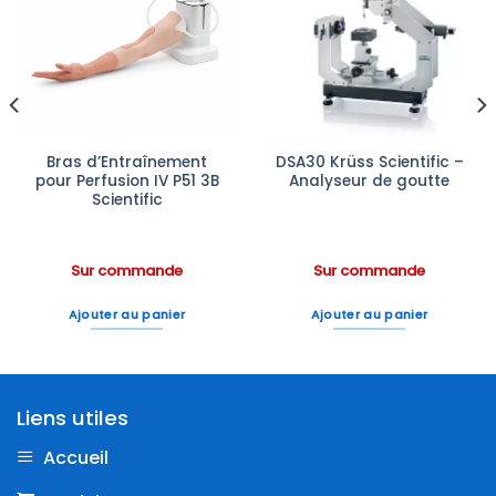
Ajouter
Ajouter
à la liste
à la liste
d’envies
d’envies
Bras d’Entraînement
DSA30 Krüss Scientific –
pour Perfusion IV P51 3B
Analyseur de goutte
Scientific
Sur commande
Sur commande
Ajouter au panier
Ajouter au panier
Liens utiles
Accueil