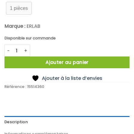
1 pièces
Marque :
ERLAB
Disponible sur commande
quantité de Hotte chimique filtrante Captair 321 Smart
Ajouter au panier
Ajouter à la liste d’envies
Référence :
15514360
Description
Informations complémentaires