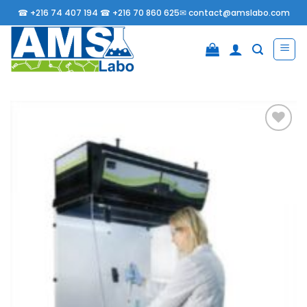
Passer
☎
+216 74 407 194 ☎
+216 70 860 625✉
contact@amslabo.com
au
contenu
Ajouter
à la
liste
d’envies