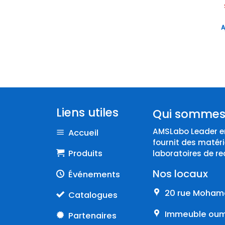
Selecta
SI ANALYTICS
A
SIGMA LABORZENTRIFUGEN
Simax
SMEG
SYNGENE
TECHNE
Liens utiles
Qui sommes
THERMO SCIENTIFIC
AMSLabo Leader en
VELP SCIENTIFICA
Accueil
fournit des matéri
VILBER
Produits
laboratoires de re
ZEISS
Nos locaux
Événements
20 rue Mohame
Catalogues
Immeuble oumn
Partenaires