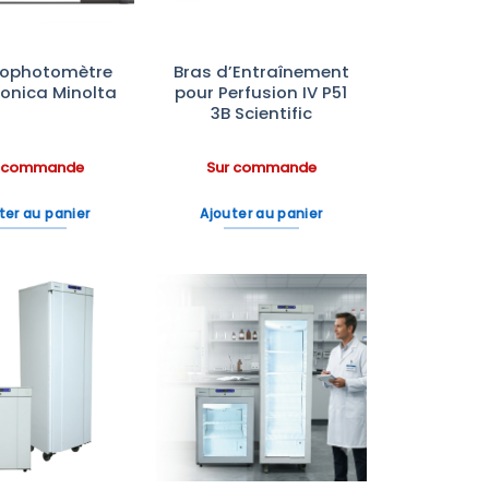
rophotomètre
Bras d’Entraînement
onica Minolta
pour Perfusion IV P51
3B Scientific
r commande
Sur commande
ter au panier
Ajouter au panier
Ajouter
Ajouter
à la liste
à la liste
d’envies
d’envies