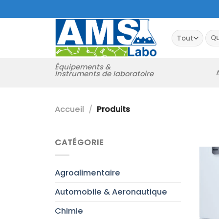
Passer
au
contenu
Rec
pour
Équipements &
Instruments de laboratoire
Accueil
/
Produits
CATÉGORIE
Agroalimentaire
Automobile & Aeronautique
Chimie