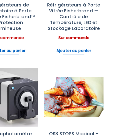
gérateurs de
Réfrigérateurs à Porte
toire à Porte
Vitrée Fisherbrand —
 Fisherbrand™
Contrôle de
Protection
Température, LED et
umineuse
Stockage Laboratoire
r commande
Sur commande
ter au panier
Ajouter au panier
Ajouter
Ajouter
à la liste
à la liste
d’envies
d’envies
rophotomètre
OS3 STOPS Medical –