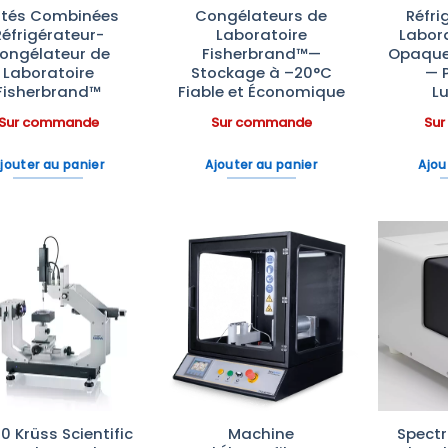
ités Combinées
Congélateurs de
Réfri
Réfrigérateur-
Laboratoire
Labora
ongélateur de
Fisherbrand™—
Opaque
Laboratoire
Stockage à –20°C
— 
Fisherbrand™
Fiable et Économique
L
Sur commande
Sur commande
Su
jouter au panier
Ajouter au panier
Ajou
Ajouter
Ajouter
à la liste
à la liste
d’envies
d’envies
0 Krüss Scientific
Machine
Spect