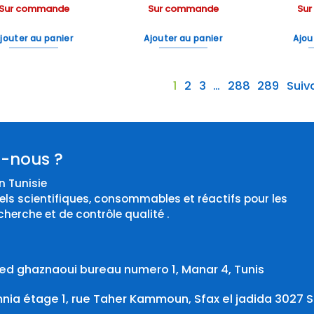
Sur commande
Sur commande
Su
jouter au panier
Ajouter au panier
Ajou
1
2
3
…
288
289
Suiv
-nous ?
 Tunisie
els scientifiques, consommables et réactifs pour les
cherche et de contrôle qualité .
d ghaznaoui bureau numero 1, Manar 4, Tunis
ia étage 1, rue Taher Kammoun, Sfax el jadida 3027 S