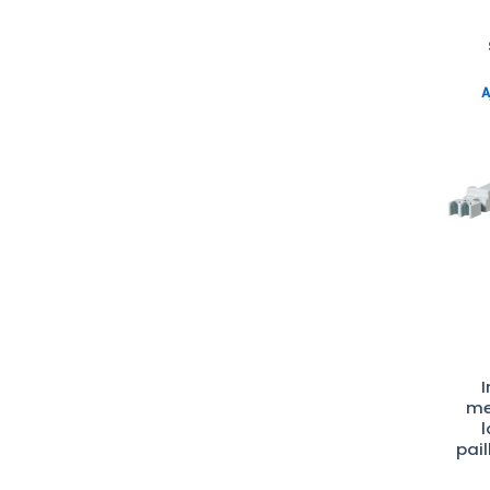
LAUDA
LOVIBOND
A
Marque
MEMMERT
MICROTRAC
MIEL
NABERTHERM
Nahita
NON PRECISE
PAMAS
PCRMAX
PRESI
me
RETSCH
pai
SARTORIUS