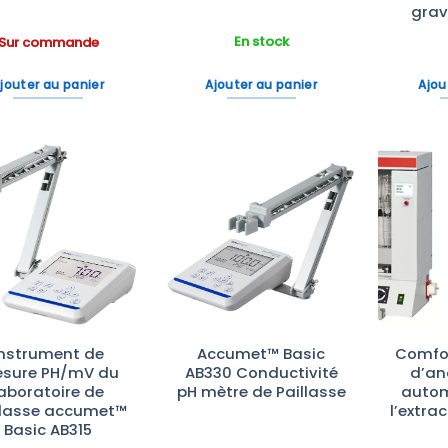
grav
En stock
Sur commande
jouter au panier
Ajouter au panier
Ajou
Ajouter
Ajouter
à la liste
à la liste
d’envies
d’envies
Instrument de
Accumet™ Basic
Comfor
sure PH/mV du
AB330 Conductivité
d’an
laboratoire de
pH mètre de Paillasse
autom
llasse accumet™
l’extra
Basic AB315