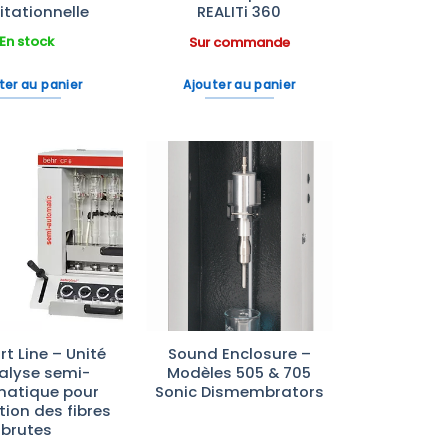
itationnelle
REALITi 360
En stock
Sur commande
ter au panier
Ajouter au panier
Ajouter
Ajouter
à la liste
à la liste
d’envies
d’envies
t Line – Unité
Sound Enclosure –
alyse semi-
Modèles 505 & 705
atique pour
Sonic Dismembrators
ction des fibres
brutes