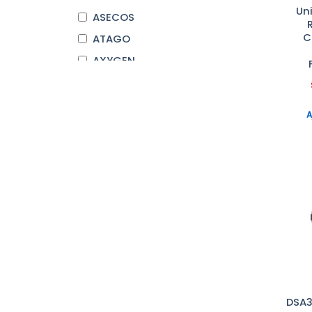
Un
ASECOS
C
ATAGO
AXYGEN
BEHR LABOR-TECHNIK
BIOCHROM
A
BIOSEB
BRAND
COLE-PARMER
CORNING
DURAN
Endo
EPPENDORF
ERLAB
FISHERBRAND
DSA3