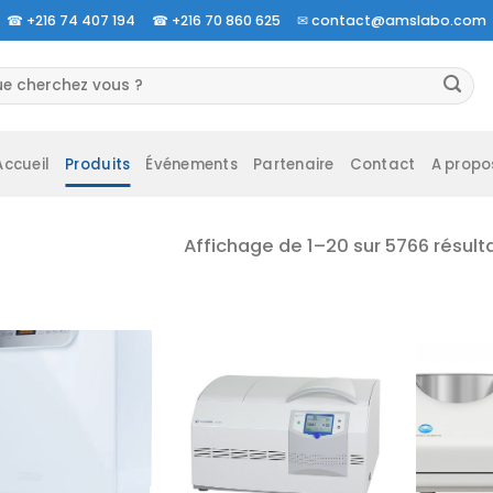
☎
+216 74 407 194 ☎
+216 70 860 625 ✉
contact@amslabo.com
herche
 :
Accueil
Produits
Événements
Partenaire
Contact
A propo
Affichage de 1–20 sur 5766 résult
Ajouter
Ajouter
à la liste
à la liste
d’envies
d’envies