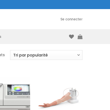
Se connecter
s
ats
Ajouter
Ajouter
à la liste
à la liste
d’envies
d’envies