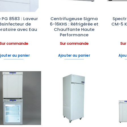
e PG 8583 : Laveur
Centrifugeuse Sigma
Spect
ésinfecteur de
6-16KHS : Réfrigérée et
CM-5 K
ratoire avec Eau
Chauffante Haute
Performance
Sur commande
Sur commande
Su
jouter au panier
Ajouter au panier
Ajou
Ajouter
Ajouter
à la liste
à la liste
d’envies
d’envies