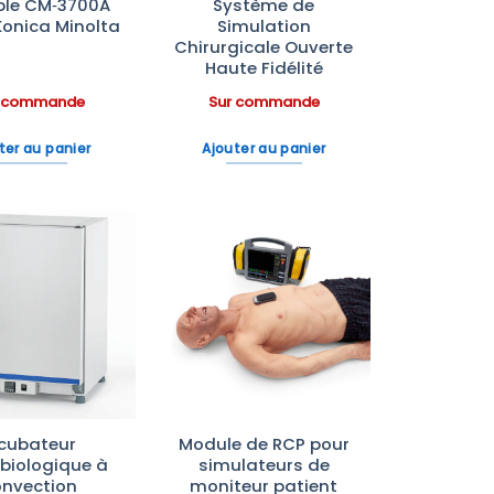
ble CM‑3700A
Système de
Konica Minolta
Simulation
Chirurgicale Ouverte
Haute Fidélité
r commande
Sur commande
ter au panier
Ajouter au panier
Ajouter
Ajouter
à la liste
à la liste
d’envies
d’envies
ncubateur
Module de RCP pour
biologique à
simulateurs de
onvection
moniteur patient