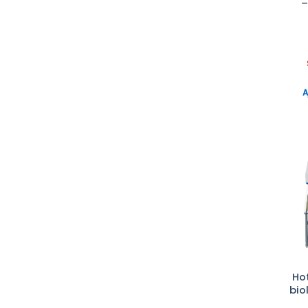
–
FRITSCH
GESTIGKEIT HARRY
GILSON
HITACHI
IMPLEN
A
inovenso
INTERSCIENCE
INVIVO
JENWAY
Kartell
KINEMATICA
konicaminolta
Kruss
Ho
LABCONCO
bio
LABNET