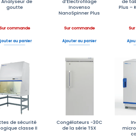
 Analyseur de
d’Électrofilage
de ta
goutte
Inovenso
Plus – 
NanoSpinner Plus
Sur commande
Sur commande
Su
jouter au panier
Ajouter au panier
Ajou
Ajouter
Ajouter
à la liste
à la liste
d’envies
d’envies
ttes de sécurité
Congélateurs -30C
I
logique classe II
de la série TSX
micro
c