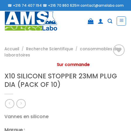
Passer
☎
+216 74 407 194 ☎
+216 70 860 625✉
contact@amslabo.com
au
contenu
Accueil
/
Recherche Scientifique
/
consommables da
laboratoires
Sur commande
Ajouter
X10 SILICONE STOPPER 23MM PLUG
à la
liste
DIA (PACK OF 10)
d’envies
Vannes en silicone
Marque :