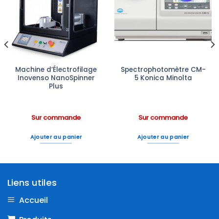
Ajouter
Ajouter
à la liste
à la liste
d’envies
d’envies
Machine d’Électrofilage
Spectrophotomètre CM-
Inovenso NanoSpinner
5 Konica Minolta
Plus
Sur commande
Sur commande
Ajouter au panier
Ajouter au panier
Liens utiles
Accueil