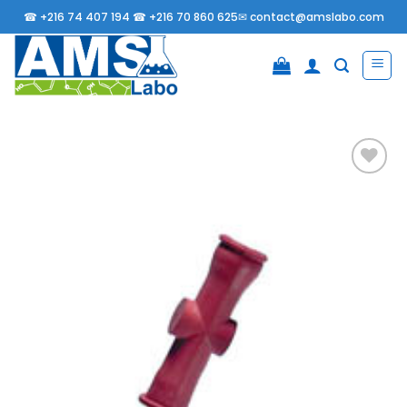
Passer
☎
+216 74 407 194 ☎
+216 70 860 625✉
contact@amslabo.com
au
contenu
Ajouter
à la
liste
d’envies