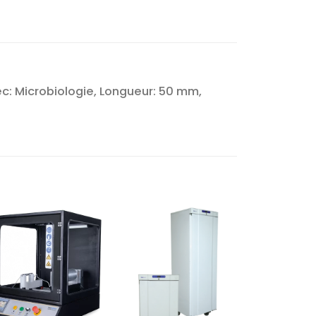
ec: Microbiologie, Longueur: 50 mm,
Ajouter
Ajouter
à la liste
à la liste
d’envies
d’envies