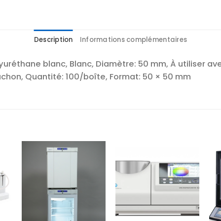
Description
Informations complémentaires
éthane blanc, Blanc, Diamètre: 50 mm, À utiliser av
hon, Quantité: 100/boîte, Format: 50 × 50 mm
r
Ajouter
Ajouter
te
à la liste
à la liste
es
d’envies
d’envies