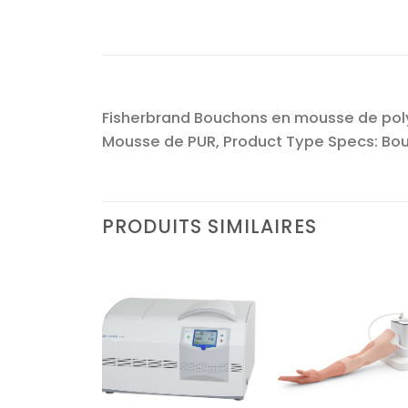
Fisherbrand Bouchons en mousse de polyur
Mousse de PUR, Product Type Specs: Bouc
PRODUITS SIMILAIRES
Ajouter
Ajouter
Ajoute
à la liste
à la liste
à la lis
d’envies
d’envies
d’envi