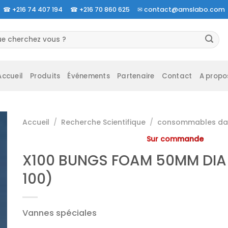
☎
+216 74 407 194 ☎
+216 70 860 625 ✉
contact@amslabo.com
herche
 :
Accueil
Produits
Événements
Partenaire
Contact
A propo
Accueil
/
Recherche Scientifique
/
consommables da 
Sur commande
X100 BUNGS FOAM 50MM DIA
100)
Vannes spéciales