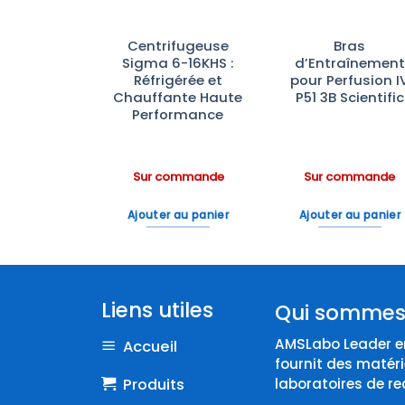
ateurs de
Centrifugeuse
Bras
ratoire
Sigma 6-16KHS :
d’Entraînement
rbrand™—
Réfrigérée et
pour Perfusion I
e à –20°C
Chauffante Haute
P51 3B Scientific
ble et
Performance
omique
ommande
Sur commande
Sur commande
 au panier
Ajouter au panier
Ajouter au panier
Liens utiles
Qui sommes
AMSLabo Leader en
Accueil
fournit des matéri
Produits
laboratoires de re