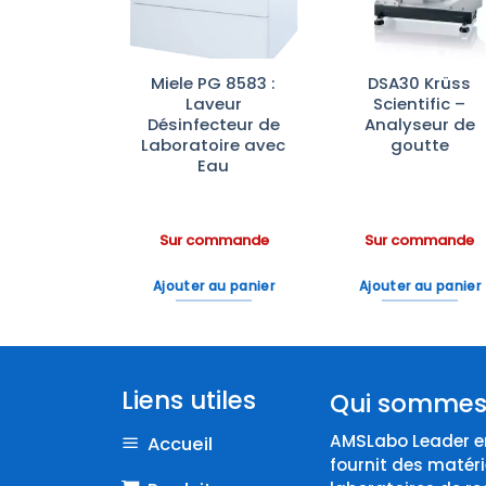
photomètre
Miele PG 8583 :
DSA30 Krüss
 Konica
Laveur
Scientific –
nolta
Désinfecteur de
Analyseur de
Laboratoire avec
goutte
Eau
ommande
Sur commande
Sur commande
 au panier
Ajouter au panier
Ajouter au panier
Liens utiles
Qui sommes
AMSLabo Leader en
Accueil
fournit des matéri