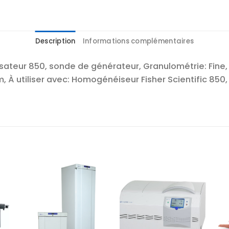
Description
Informations complémentaires
teur 850, sonde de générateur, Granulométrie: Fine, 
̀ utiliser avec: Homogénéiseur Fisher Scientific 850,
r
Ajouter
Ajouter
te
à la liste
à la liste
es
d’envies
d’envies