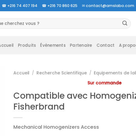
☎
+216 74 407 194 ☎
+216 70 860 625 ✉
contact@amslabo.com
herche
 :
Accueil
Produits
Événements
Partenaire
Contact
A propo
Accueil
/
Recherche Scientifique
/
Equipements de la
Sur commande
Compatible avec Homogeniz
Fisherbrand
Mechanical Homogenizers Access