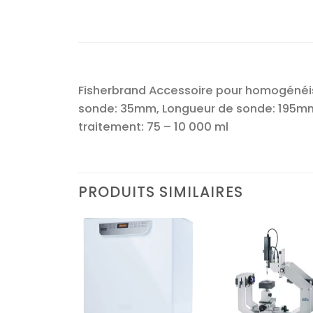
Fisherbrand Accessoire pour homogénéisa
sonde: 35mm, Longueur de sonde: 195mm, A
traitement: 75 – 10 000 ml
PRODUITS SIMILAIRES
Ajouter
Ajouter
Ajoute
à la liste
à la liste
à la lis
d’envies
d’envies
d’envi