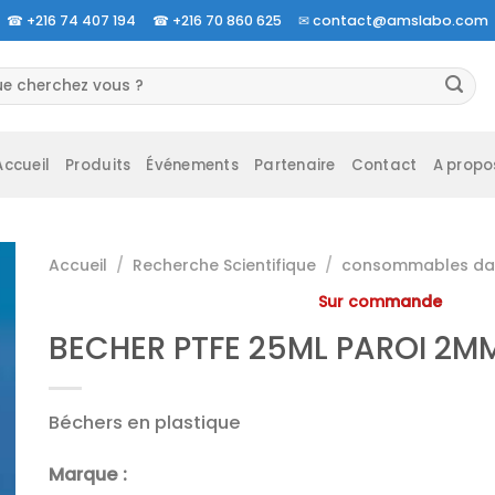
☎
+216 74 407 194 ☎
+216 70 860 625 ✉
contact@amslabo.com
herche
 :
Accueil
Produits
Événements
Partenaire
Contact
A propo
Accueil
/
Recherche Scientifique
/
consommables da 
Sur commande
BECHER PTFE 25ML PAROI 2M
Béchers en plastique
Marque :