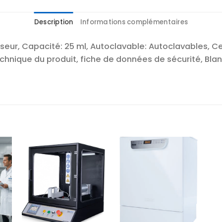
Description
Informations complémentaires
eur, Capacité: 25 ml, Autoclavable: Autoclavables, Ce
echnique du produit, fiche de données de sécurité, Bl
r
Ajouter
Ajouter
te
à la liste
à la liste
es
d’envies
d’envies