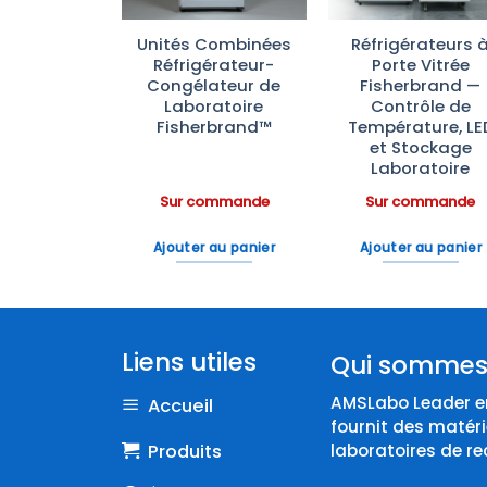
ras
Unités Combinées
Réfrigérateurs 
aînement
Réfrigérateur-
Porte Vitrée
rfusion IV
Congélateur de
Fisherbrand —
Scientific
Laboratoire
Contrôle de
Fisherbrand™
Température, LE
et Stockage
Laboratoire
ommande
Sur commande
Sur commande
 au panier
Ajouter au panier
Ajouter au panier
Liens utiles
Qui sommes
AMSLabo Leader en
Accueil
fournit des matéri
Produits
laboratoires de re