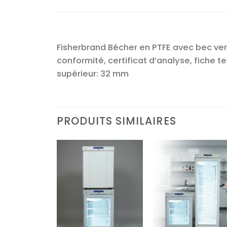
Fisherbrand Bécher en PTFE avec bec vers
conformité, certificat d’analyse, fiche t
supérieur: 32 mm
PRODUITS SIMILAIRES
Ajouter
Ajouter
Ajoute
à la liste
à la liste
à la lis
d’envies
d’envies
d’envi