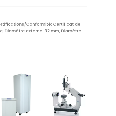
rtifications/Conformité: Certificat de
anc, Diamètre externe: 32 mm, Diamètre
Ajouter
Ajouter
à la liste
à la liste
d’envies
d’envies