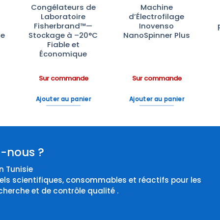
Congélateurs de
Machine
:
Laboratoire
d’Électrofilage
Fisherbrand™—
Inovenso
te
Stockage à –20°C
NanoSpinner Plus
Fiable et
Économique
Sur commande
Sur commande
Ajouter au panier
Ajouter au panier
-nous ?
 Tunisie
els scientifiques, consommables et réactifs pour les
cherche et de contrôle qualité .