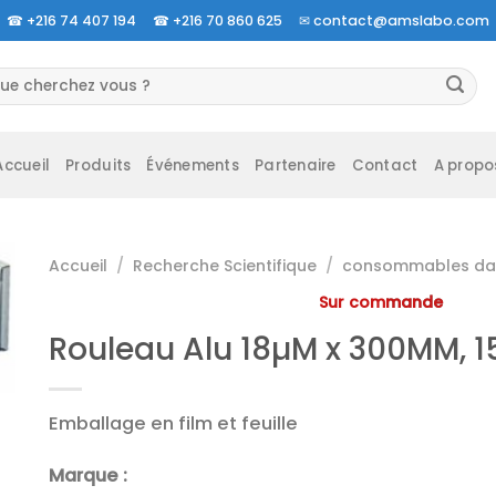
☎
+216 74 407 194 ☎
+216 70 860 625 ✉
contact@amslabo.com
cherche
r :
Accueil
Produits
Événements
Partenaire
Contact
A propo
Accueil
/
Recherche Scientifique
/
consommables da 
Sur commande
Rouleau Alu 18µM x 300MM, 
Emballage en film et feuille
Marque :