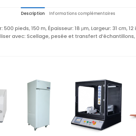
Description
Informations complémentaires
500 pieds, 150 m, Épaisseur: 18 μm, Largeur: 31 cm, 12 i
utiliser avec: Scellage, pesée et transfert d’échantillo
r
Ajouter
Ajouter
te
à la liste
à la liste
es
d’envies
d’envies