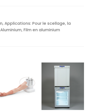
n, Applications: Pour le scellage, la
ns, Aluminium, Film en aluminium
Ajouter
Ajouter
à la liste
à la liste
d’envies
d’envies