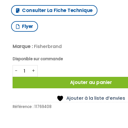
Consulter La Fiche Technique
Flyer
Marque :
Fisherbrand
Disponible sur commande
quantité de Rouleau Alu 18µM x 300MM, 150M
Ajouter au panier
Ajouter à la liste d’envies
Référence :
11769408