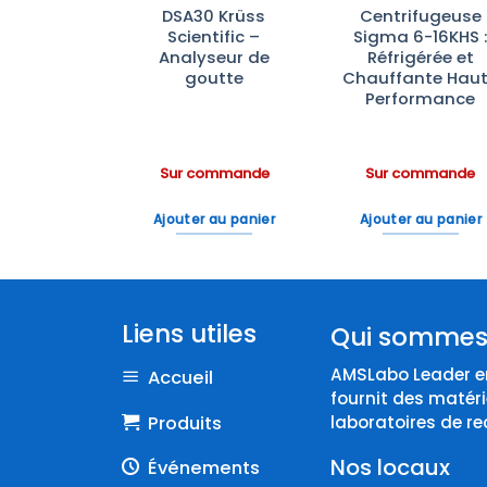
rateurs à
DSA30 Krüss
Centrifugeuse
 Vitrée
Scientific –
Sigma 6-16KHS 
rbrand —
Analyseur de
Réfrigérée et
rôle de
goutte
Chauffante Hau
ture, LED
Performance
tockage
ratoire
ommande
Sur commande
Sur commande
 au panier
Ajouter au panier
Ajouter au panier
Liens utiles
Qui sommes
AMSLabo Leader en
Accueil
fournit des matéri
Produits
laboratoires de re
Nos locaux
Événements