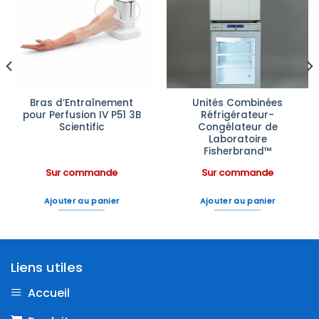
Ajouter
Ajouter
à la liste
à la liste
d’envies
d’envies
Bras d’Entraînement
Unités Combinées
pour Perfusion IV P51 3B
Réfrigérateur-
Scientific
Congélateur de
Laboratoire
Fisherbrand™
Sur commande
Sur commande
Ajouter au panier
Ajouter au panier
Liens utiles
Accueil