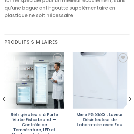
forme spéciale pour un meilleur écoulement, sans
qu’une bague anti-goutte supplémentaire en
plastique ne soit nécessaire
PRODUITS SIMILAIRES
Ajouter
Ajouter
à la liste
à la liste
d’envies
d’envies
Réfrigérateurs à Porte
Miele PG 8583 : Laveur
Vitrée Fisherbrand —
Désinfecteur de
Contrôle de
Laboratoire avec Eau
Température, LED et