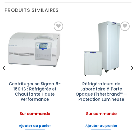
PRODUITS SIMILAIRES
Ajouter
Ajouter
à la liste
à la liste
d’envies
d’envies
Centrifugeuse Sigma 6-
Réfrigérateurs de
16KHS : Réfrigérée et
Laboratoire à Porte
Chauffante Haute
Opaque Fisherbrand™—
Performance
Protection Lumineuse
Sur commande
Sur commande
Ajouter au panier
Ajouter au panier