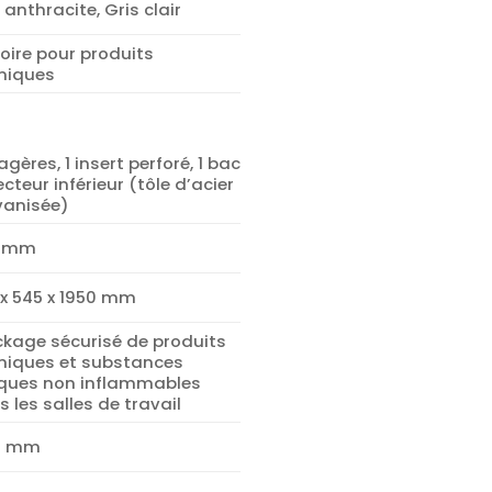
 anthracite, Gris clair
oire pour produits
miques
agères, 1 insert perforé, 1 bac
ecteur inférieur (tôle d’acier
vanisée)
3 mm
 x 545 x 1950 mm
ckage sécurisé de produits
miques et substances
iques non inflammables
 les salles de travail
5 mm