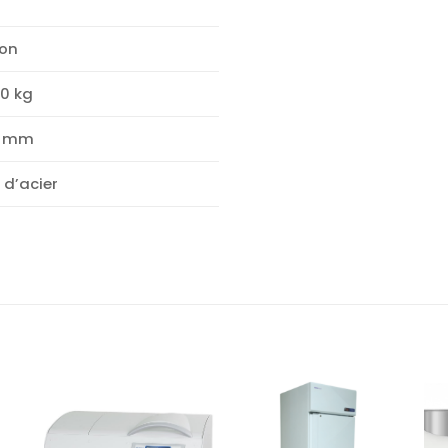
lon
00 kg
6 mm
 d’acier