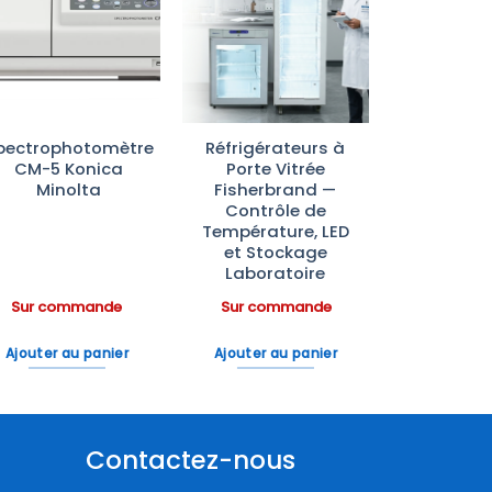
Ajouter
Ajouter
à la liste
à la liste
d’envies
d’envies
pectrophotomètre
Réfrigérateurs à
CM-5 Konica
Porte Vitrée
Minolta
Fisherbrand —
Contrôle de
Température, LED
et Stockage
Laboratoire
Sur commande
Sur commande
Ajouter au panier
Ajouter au panier
Contactez-nous