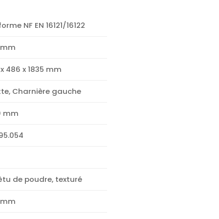
orme NF EN 16121/16122
 mm
 x 486 x 1835 mm
tte, Charnière gauche
0 mm
95.054
tu de poudre, texturé
 mm