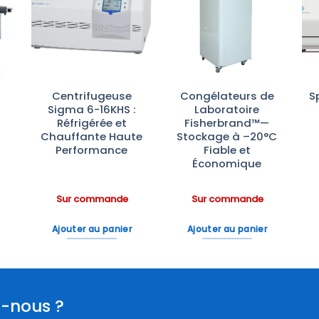
r
Ajouter
Ajouter
te
à la liste
à la liste
es
d’envies
d’envies
Centrifugeuse
Congélateurs de
S
Sigma 6-16KHS :
Laboratoire
Réfrigérée et
Fisherbrand™—
Chauffante Haute
Stockage à –20°C
Performance
Fiable et
Économique
Sur commande
Sur commande
Ajouter au panier
Ajouter au panier
-nous ?