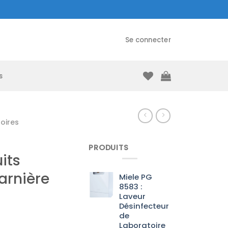
Se connecter
s
toires
PRODUITS
its
arnière
Miele PG
8583 :
Laveur
Désinfecteur
de
Laboratoire