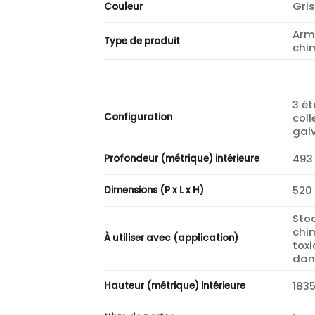
Gris
Couleur
Arm
Type de produit
chi
3 ét
coll
Configuration
gal
49
Profondeur (métrique) intérieure
520
Dimensions (P x L x H)
Sto
chi
À utiliser avec (application)
tox
dans
183
Hauteur (métrique) intérieure