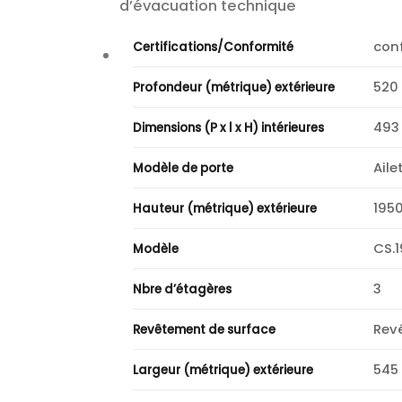
d’évacuation technique
conf
Certifications/Conformité
520
Profondeur (métrique) extérieure
493
Dimensions (P x l x H) intérieures
Aile
Modèle de porte
195
Hauteur (métrique) extérieure
CS.1
Modèle
3
Nbre d’étagères
Revê
Revêtement de surface
545
Largeur (métrique) extérieure