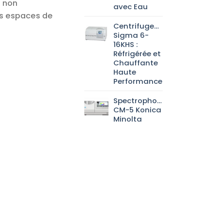
s non
avec Eau
es espaces de
Centrifugeuse
Sigma 6-
16KHS :
Réfrigérée et
Chauffante
Haute
Performance
Spectrophotomètre
CM-5 Konica
Minolta
ues CS-CLASSIC à charnière gauche