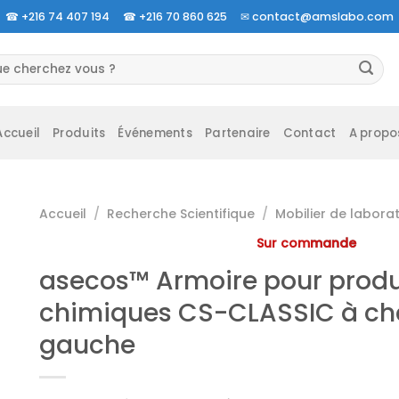
☎
+216 74 407 194 ☎
+216 70 860 625 ✉
contact@amslabo.com
herche
 :
Accueil
Produits
Événements
Partenaire
Contact
A propo
Accueil
/
Recherche Scientifique
/
Mobilier de labora
Sur commande
asecos™ Armoire pour produ
chimiques CS-CLASSIC à ch
gauche