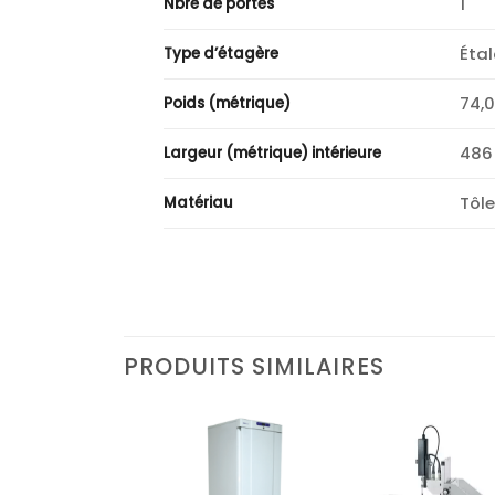
1
Nbre de portes
Éta
Type d’étagère
74,
Poids (métrique)
48
Largeur (métrique) intérieure
Tôle
Matériau
PRODUITS SIMILAIRES