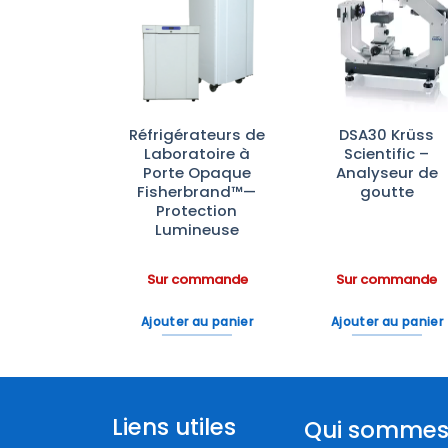
Ajouter
Ajouter
Ajoute
à la liste
à la liste
à la lis
d’envies
d’envies
d’envi
ras
Réfrigérateurs de
DSA30 Krüss
aînement
Laboratoire à
Scientific –
rfusion IV
Porte Opaque
Analyseur de
Scientific
Fisherbrand™—
goutte
Protection
Lumineuse
ommande
Sur commande
Sur commande
 au panier
Ajouter au panier
Ajouter au panier
Liens utiles
Qui sommes