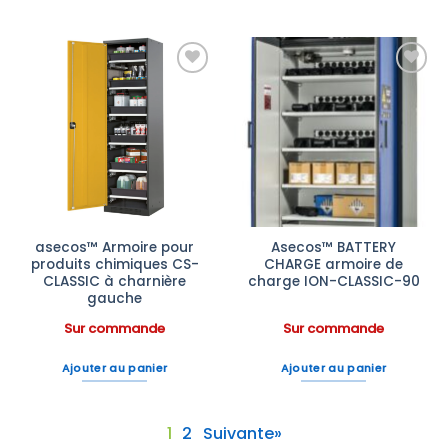
Ajouter
Ajouter
à la liste
à la liste
d’envies
d’envies
asecos™ Armoire pour
Asecos™ BATTERY
produits chimiques CS-
CHARGE armoire de
CLASSIC à charnière
charge ION-CLASSIC-90
gauche
Sur commande
Sur commande
Ajouter au panier
Ajouter au panier
1
2
Suivante»