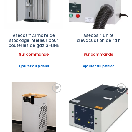
à la liste
à la liste
d’envies
d’envies
Asecos™ Armoire de
Asecos™ Unité
stockage intérieur pour
d’évacuation de l’air
bouteilles de gaz G-LINE
Sur commande
Sur commande
Ajouter au panier
Ajouter au panier
Ajouter
Ajouter
à la liste
à la liste
d’envies
d’envies