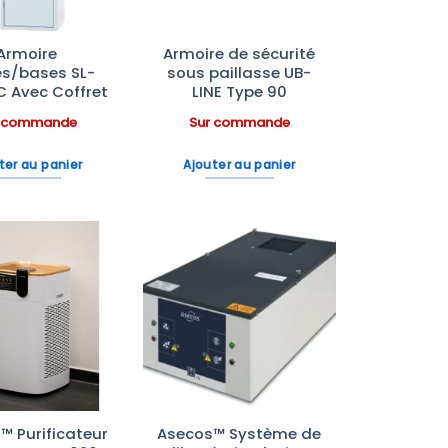
Armoire
Armoire de sécurité
es/bases SL-
sous paillasse UB-
C Avec Coffret
LINE Type 90
r commande
Sur commande
ter au panier
Ajouter au panier
Ajouter
Ajouter
à la liste
à la liste
d’envies
d’envies
™ Purificateur
Asecos™ Système de