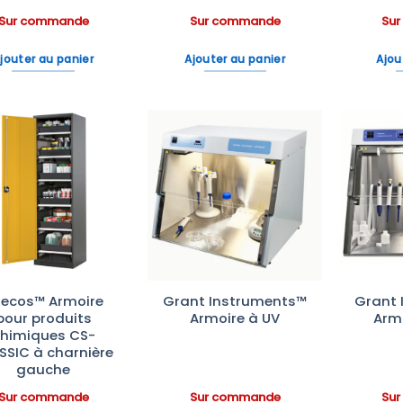
Sur commande
Sur commande
Su
jouter au panier
Ajouter au panier
Ajou
Ajouter
Ajouter
à la liste
à la liste
d’envies
d’envies
ecos™ Armoire
Grant Instruments™
Grant 
pour produits
Armoire à UV
Arm
himiques CS-
SSIC à charnière
gauche
Sur commande
Sur commande
Su