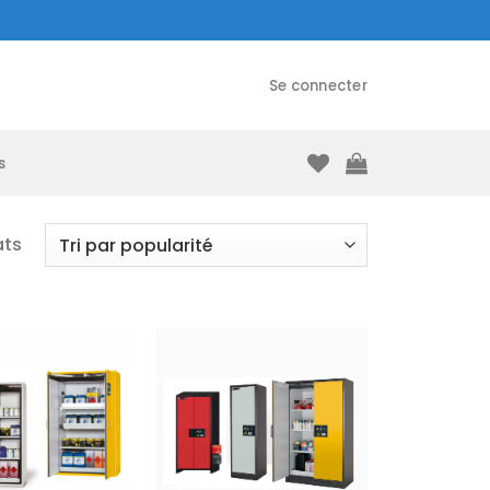
Se connecter
s
ats
Ajouter
Ajouter
à la liste
à la liste
d’envies
d’envies