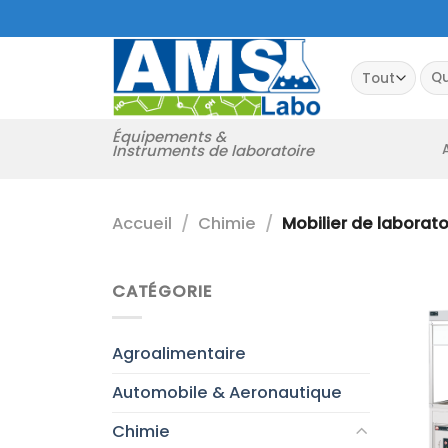
Passer
au
contenu
Rec
pour
Équipements &
Instruments de laboratoire
Accueil
/
Chimie
/
Mobilier de laborato
CATÉGORIE
Agroalimentaire
Automobile & Aeronautique
Chimie