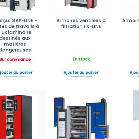
rçu: GAP-LINE –
Armoires ventilées à
Armoir
tes de travails à
filtration FX-LINE
flux laminaire
destinés aux
matières
dangereuses
En stock
Sur commande
jouter au panier
Ajouter au panier
Ajou
Ajouter
Ajouter
à la liste
à la liste
d’envies
d’envies