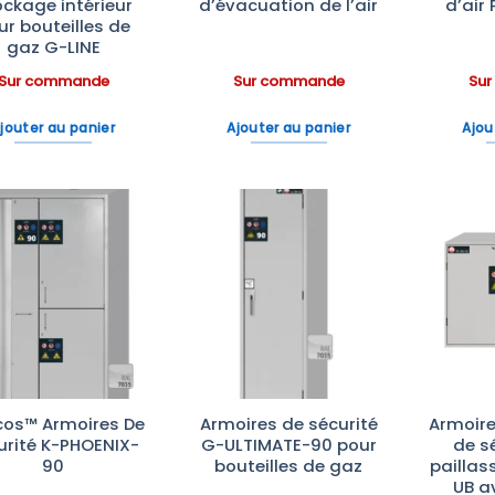
ockage intérieur
d’évacuation de l’air
d’air 
ur bouteilles de
gaz G-LINE
Sur commande
Sur commande
Su
jouter au panier
Ajouter au panier
Ajou
Ajouter
Ajouter
à la liste
à la liste
d’envies
d’envies
cos™ Armoires De
Armoires de sécurité
Armoir
urité K-PHOENIX-
G-ULTIMATE-90 pour
de s
90
bouteilles de gaz
paillas
UB a