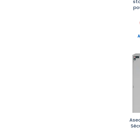
st
DURAN
po
Endo
EPPENDORF
ERLAB
A
FISHERBRAND
FRITSCH
GESTIGKEIT HARRY
GILSON
HITACHI
IMPLEN
inovenso
INTERSCIENCE
INVIVO
Ase
Séc
JENWAY
Kartell