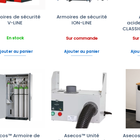
ires de sécurité
Armoires de sécurité
V-LINE
ION-LINE
acid
CLASSI
En stock
Sur commande
Su
jouter au panier
Ajouter au panier
Ajou
Ajouter
Ajouter
à la liste
à la liste
d’envies
d’envies
cos™ Armoire de
Asecos™ Unité
Asecos