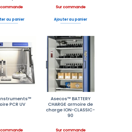
r commande
Sur commande
ter au panier
Ajouter au panier
Ajouter
Ajouter
à la liste
à la liste
d’envies
d’envies
Instruments™
Asecos™ BATTERY
oire PCR UV
CHARGE armoire de
charge ION-CLASSIC-
90
r commande
Sur commande