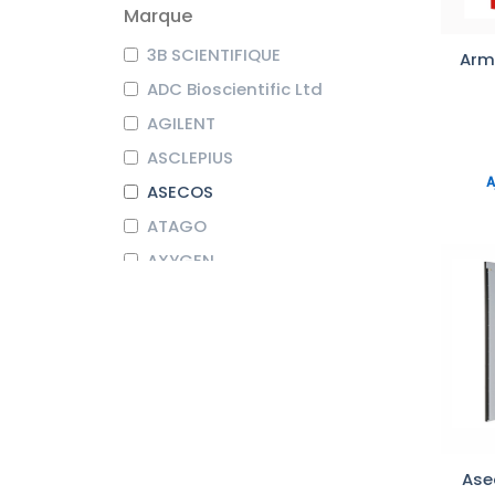
Marque
3B SCIENTIFIQUE
Armo
ADC Bioscientific Ltd
AGILENT
ASCLEPIUS
A
ASECOS
ATAGO
AXYGEN
BEHR LABOR-TECHNIK
BIOCHROM
BIOSEB
BRAND
COLE-PARMER
CORNING
Ase