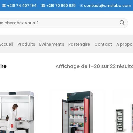
☎
+216 74 407 194 ☎
+216 70 860 625 ✉
contact@amslabo.com
herche
 :
Accueil
Produits
Événements
Partenaire
Contact
A propo
Affichage de 1–20 sur 22 résult
ire
Ajouter
Ajouter
à la liste
à la liste
d’envies
d’envies