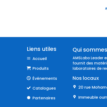
PAMAS
A
PCRMAX
PRESI
RETSCH
SARTORIUS
Selecta
SI ANALYTICS
Liens utiles
Qui sommes
SIGMA LABORZENTRIFUGEN
AMSLabo Leader en
Accueil
Simax
fournit des matéri
Produits
laboratoires de re
SMEG
SYNGENE
Nos locaux
Événements
TECHNE
20 rue Mohame
Catalogues
THERMO SCIENTIFIC
Immeuble oumn
Partenaires
VELP SCIENTIFICA
VILBER