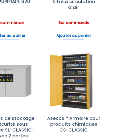
PURIFIAIR. 620
filtre à circulation
d’air
r commande
Sur commande
ter au panier
Ajouter au panier
Ajouter
Ajouter
à la liste
à la liste
d’envies
d’envies
es de stockage
Asecos™ Armoire pour
écurité sous
produits chimiques
se SL-CLASSIC-
CS-CLASSIC
vec 2 portes