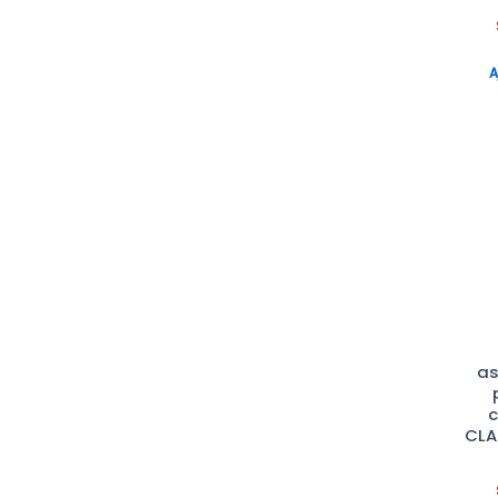
KINEMATICA
konicaminolta
A
Kruss
LABCONCO
LABNET
LAUDA
LOVIBOND
Marque
MEMMERT
MICROTRAC
MIEL
as
NABERTHERM
c
CLA
Nahita
NON PRECISE