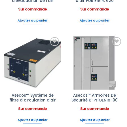
d’évacuation de l’air
d’air PURIFIAIR. 620
Sur commande
Sur commande
Ajouter au panier
Ajouter au panier
Ajouter
Ajouter
à la liste
à la liste
d’envies
d’envies
Asecos™ Système de
Asecos™ Armoires De
filtre à circulation d’air
Sécurité K-PHOENIX-90
Sur commande
Sur commande
Ajouter au panier
Ajouter au panier