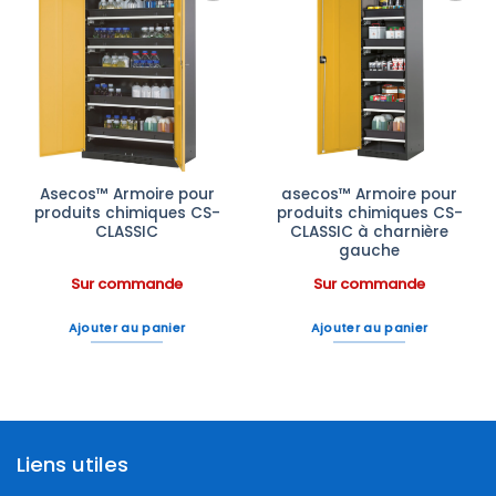
Ajouter
Ajouter
à la liste
à la liste
d’envies
d’envies
Asecos™ Armoire pour
asecos™ Armoire pour
produits chimiques CS-
produits chimiques CS-
CLASSIC
CLASSIC à charnière
gauche
Sur commande
Sur commande
Ajouter au panier
Ajouter au panier
Liens utiles