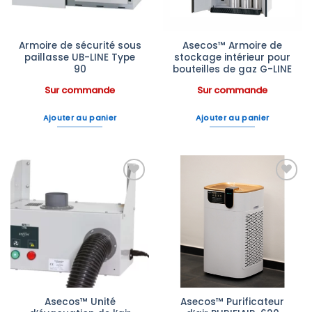
Armoire de sécurité sous
Asecos™ Armoire de
paillasse UB-LINE Type
stockage intérieur pour
90
bouteilles de gaz G-LINE
Sur commande
Sur commande
Ajouter au panier
Ajouter au panier
Ajouter
Ajouter
à la liste
à la liste
d’envies
d’envies
Asecos™ Unité
Asecos™ Purificateur