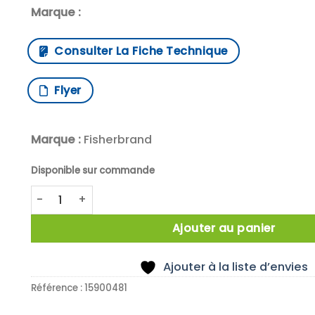
Marque :
Consulter La Fiche Technique
Flyer
Marque :
Fisherbrand
Disponible sur commande
quantité de X100 Tubes 2 ml, billes d'oxyde de zirco
Ajouter au panier
Ajouter à la liste d’envies
Référence :
15900481