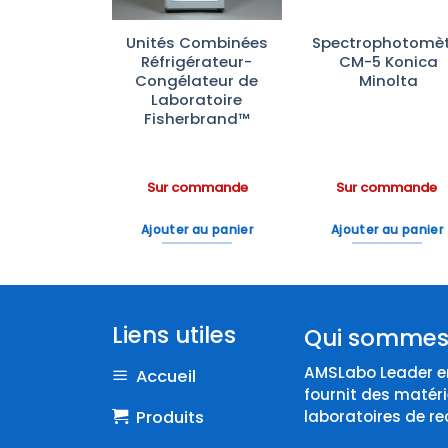
chine
Unités Combinées
Spectrophotomèt
trofilage
Réfrigérateur-
CM-5 Konica
venso
Congélateur de
Minolta
nner Plus
Laboratoire
Fisherbrand™
ommande
Sur commande
Sur commande
 au panier
Ajouter au panier
Ajouter au panier
Liens utiles
Qui sommes
AMSLabo Leader en
Accueil
fournit des matéri
Produits
laboratoires de re