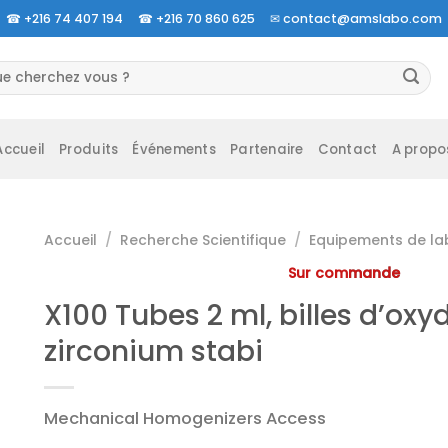
☎
+216 74 407 194 ☎
+216 70 860 625 ✉
contact@amslabo.com
herche
 :
Accueil
Produits
Événements
Partenaire
Contact
A propo
Accueil
/
Recherche Scientifique
/
Equipements de la
Sur commande
X100 Tubes 2 ml, billes d’oxy
zirconium stabi
Mechanical Homogenizers Access