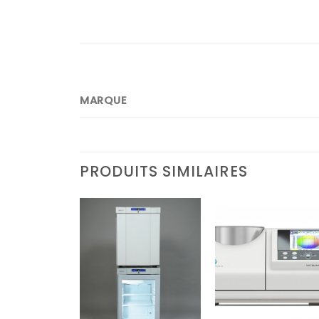
MARQUE
PRODUITS SIMILAIRES
Ajouter
Ajouter
Ajoute
à la liste
à la liste
à la lis
d’envies
d’envies
d’envi