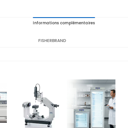
Informations complémentaires
FISHERBRAND
r
Ajouter
Ajouter
te
à la liste
à la liste
es
d’envies
d’envies