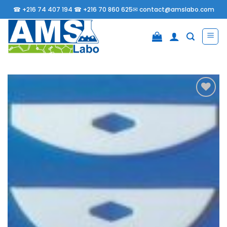
Passer
☎
+216 74 407 194 ☎
+216 70 860 625✉
contact@amslabo.com
au
contenu
Ajouter
à la
liste
d’envies