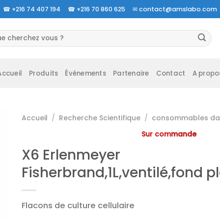
☎
+216 74 407 194 ☎
+216 70 860 625 ✉
contact@amslabo.com
herche
 :
Accueil
Produits
Événements
Partenaire
Contact
A propo
Accueil
/
Recherche Scientifique
/
consommables da 
Sur commande
X6 Erlenmeyer
Fisherbrand,1L,ventilé,fond pl
Flacons de culture cellulaire