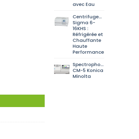
avec Eau
Centrifugeuse
Sigma 6-
16KHS :
Réfrigérée et
Chauffante
Haute
Performance
Spectrophotomètre
CM-5 Konica
Minolta
d plat,Sté