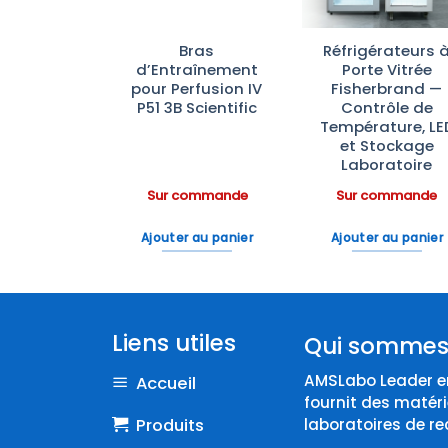
ifugeuse
Bras
Réfrigérateurs 
6-16KHS :
d’Entraînement
Porte Vitrée
gérée et
pour Perfusion IV
Fisherbrand —
nte Haute
P51 3B Scientific
Contrôle de
ormance
Température, LE
et Stockage
Laboratoire
ommande
Sur commande
Sur commande
 au panier
Ajouter au panier
Ajouter au panier
Liens utiles
Qui sommes
AMSLabo Leader en
Accueil
fournit des matéri
Produits
laboratoires de re