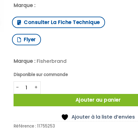
Marque :
Consulter La Fiche Technique
Flyer
Marque :
Fisherbrand
Disponible sur commande
quantité de X6 Erlenmeyer Fisherbrand,1L,ventilé,fon
Ajouter au panier
Ajouter à la liste d’envies
Référence :
11755253