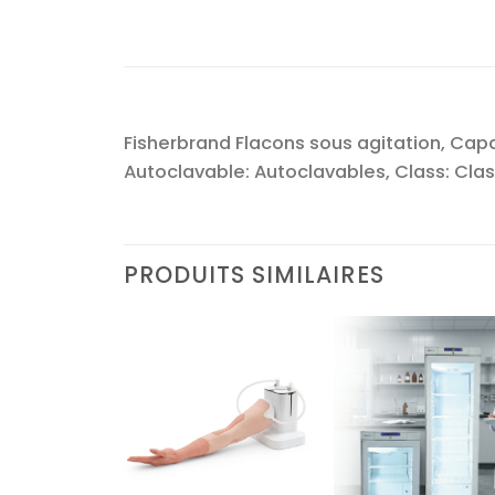
Fisherbrand Flacons sous agitation, Capac
Autoclavable: Autoclavables, Class: Clas
PRODUITS SIMILAIRES
Ajouter
Ajouter
Ajoute
à la liste
à la liste
à la lis
d’envies
d’envies
d’envi