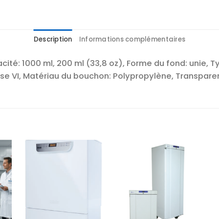
Description
Informations complémentaires
ité: 1000 ml, 200 ml (33,8 oz), Forme du fond: unie, 
se VI, Matériau du bouchon: Polypropylène, Transpare
r
Ajouter
Ajouter
te
à la liste
à la liste
es
d’envies
d’envies