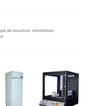
Type de bouchon: Ventilation,
nt
Ajouter
Ajouter
à la liste
à la liste
d’envies
d’envies