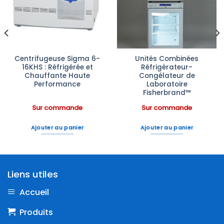
à la liste
à la liste
d’envies
d’envies
Centrifugeuse Sigma 6-
Unités Combinées
16KHS : Réfrigérée et
Réfrigérateur-
Chauffante Haute
Congélateur de
Performance
Laboratoire
Fisherbrand™
Sur commande
Sur commande
Ajouter au panier
Ajouter au panier
Liens utiles
Accueil
Produits