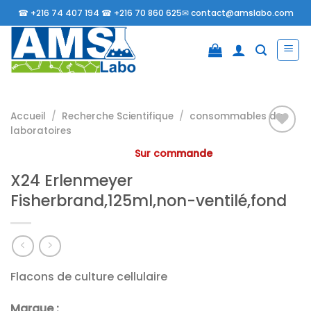
Passer
☎
+216 74 407 194 ☎
+216 70 860 625✉
contact@amslabo.com
au
contenu
Accueil
/
Recherche Scientifique
/
consommables da
laboratoires
Sur commande
Ajouter
X24 Erlenmeyer
à la
liste
Fisherbrand,125ml,non-ventilé,fond
d’envies
Flacons de culture cellulaire
Marque :