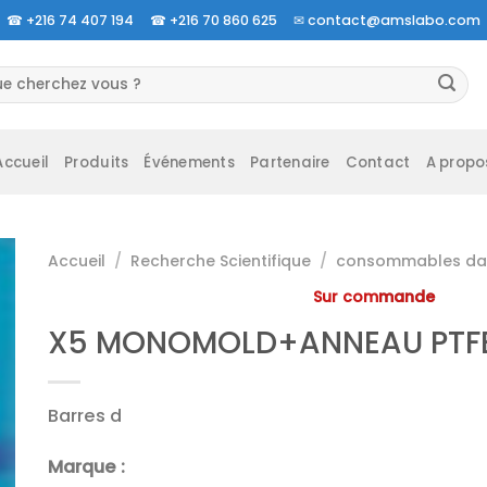
☎
+216 74 407 194 ☎
+216 70 860 625 ✉
contact@amslabo.com
herche
 :
Accueil
Produits
Événements
Partenaire
Contact
A propo
Accueil
/
Recherche Scientifique
/
consommables da 
Sur commande
X5 MONOMOLD+ANNEAU PTF
Barres d
Marque :