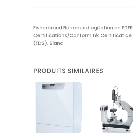
Fisherbrand Barreaux d’agitation en PTFE
Certifications/Conformité: Certificat de 
(FDS), Blanc
PRODUITS SIMILAIRES
Ajouter
Ajouter
Ajoute
à la liste
à la liste
à la lis
d’envies
d’envies
d’envi