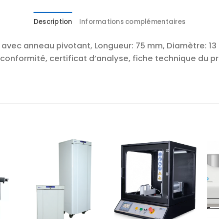
Description
Informations complémentaires
 avec anneau pivotant, Longueur: 75 mm, Diamètre: 13
conformité, certificat d’analyse, fiche technique du pro
r
Ajouter
Ajouter
te
à la liste
à la liste
es
d’envies
d’envies