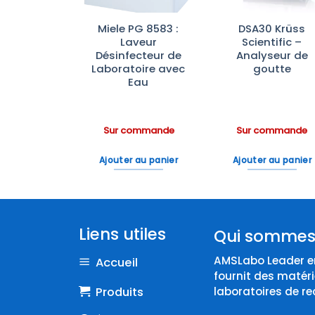
Combinées
Miele PG 8583 :
DSA30 Krüss
érateur-
Laveur
Scientific –
ateur de
Désinfecteur de
Analyseur de
ratoire
Laboratoire avec
goutte
rbrand™
Eau
ommande
Sur commande
Sur commande
 au panier
Ajouter au panier
Ajouter au panier
Liens utiles
Qui sommes
AMSLabo Leader en
Accueil
fournit des matéri
Produits
laboratoires de re