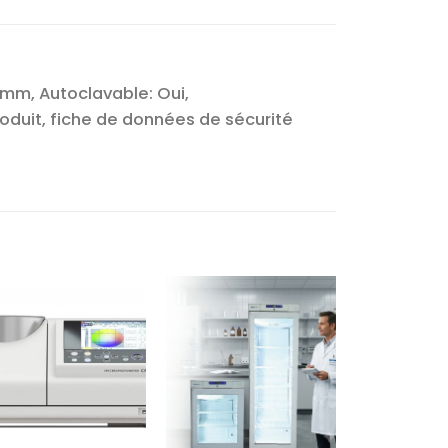
 mm, Autoclavable: Oui,
duit, fiche de données de sécurité
Ajouter
Ajouter
à la liste
à la liste
d’envies
d’envies