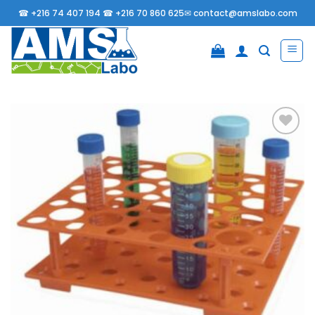
Passer
☎
+216 74 407 194 ☎
+216 70 860 625✉
contact@amslabo.com
au
contenu
Ajouter
à la
liste
d’envies