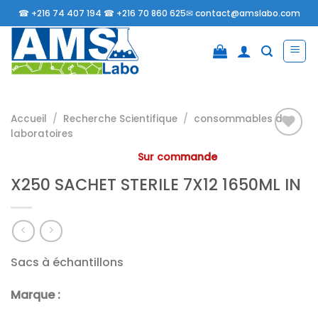
Passer
☎
+216 74 407 194 ☎
+216 70 860 625✉
contact@amslabo.com
au
contenu
Accueil
/
Recherche Scientifique
/
consommables da
laboratoires
Sur commande
Ajouter
X250 SACHET STERILE 7X12 1650ML IN
à la
liste
d’envies
Sacs à échantillons
Marque :