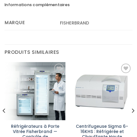
Informations complémentaires
MARQUE
FISHERBRAND
PRODUITS SIMILAIRES
Ajouter
Ajouter
à la liste
à la liste
d’envies
d’envies
Réfrigérateurs à Porte
Centrifugeuse Sigma 6-
Vitrée Fisherbrand —
16KHS : Réfrigérée et
Contrôle de
Chauffante Haute