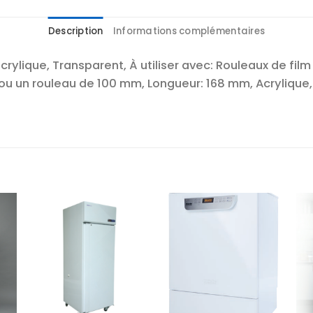
Description
Informations complémentaires
crylique, Transparent, À utiliser avec: Rouleaux de fil
u un rouleau de 100 mm, Longueur: 168 mm, Acrylique,
r
Ajouter
Ajouter
te
à la liste
à la liste
es
d’envies
d’envies