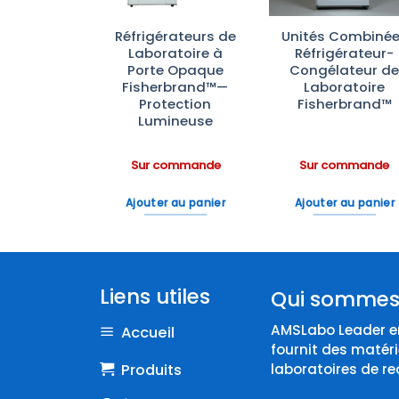
ras
Réfrigérateurs de
Unités Combiné
aînement
Laboratoire à
Réfrigérateur-
rfusion IV
Porte Opaque
Congélateur d
Scientific
Fisherbrand™—
Laboratoire
Protection
Fisherbrand™
Lumineuse
ommande
Sur commande
Sur commande
 au panier
Ajouter au panier
Ajouter au panier
Liens utiles
Qui sommes
AMSLabo Leader en
Accueil
fournit des matéri
Produits
laboratoires de re