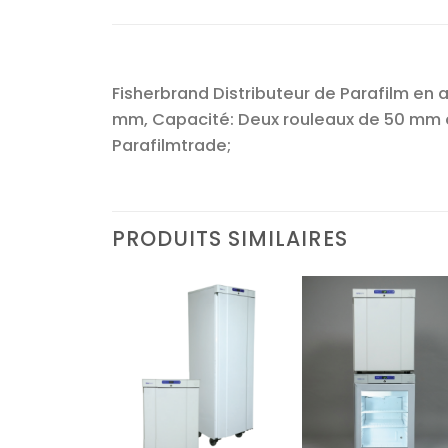
Fisherbrand Distributeur de Parafilm en a
mm, Capacité: Deux rouleaux de 50 mm o
Parafilmtrade;
PRODUITS SIMILAIRES
Ajouter
Ajouter
Ajoute
à la liste
à la liste
à la lis
d’envies
d’envies
d’envi