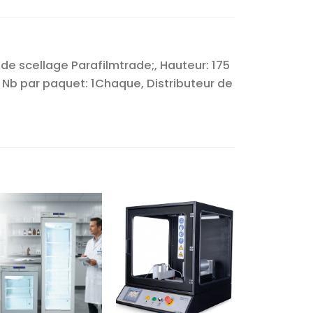
m de scellage Parafilmtrade;, Hauteur: 175
 Nb par paquet: 1Chaque, Distributeur de
Ajouter
Ajouter
à la liste
à la liste
d’envies
d’envies