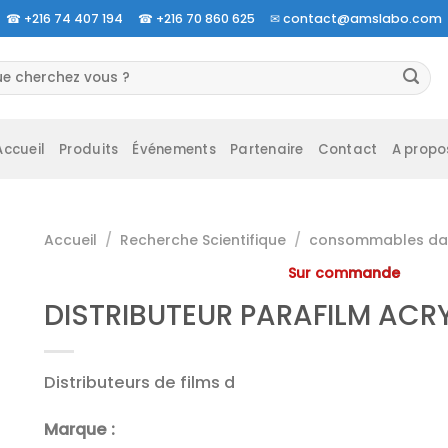
☎
+216 74 407 194 ☎
+216 70 860 625 ✉
contact@amslabo.com
herche
 :
Accueil
Produits
Événements
Partenaire
Contact
A propo
Accueil
/
Recherche Scientifique
/
consommables da 
Sur commande
DISTRIBUTEUR PARAFILM ACR
Distributeurs de films d
Marque :