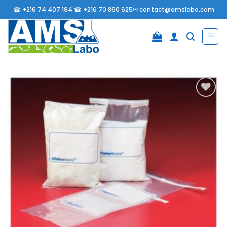
Passer
☎
+216 74 407 194 ☎
+216 70 860 625✉
contact@amslabo.com
au
contenu
Ajouter
à la
liste
d’envies