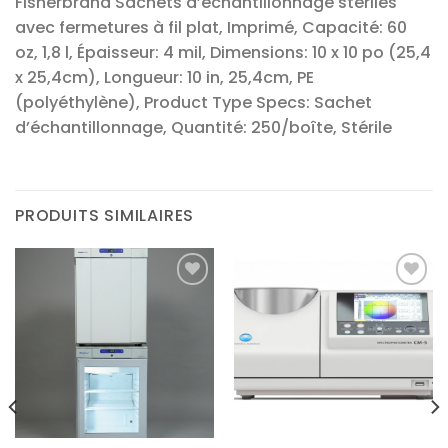
Fisherbrand Sachets d’échantillonnage stériles
avec fermetures à fil plat, Imprimé, Capacité: 60
oz, 1,8 l, Épaisseur: 4 mil, Dimensions: 10 x 10 po (25,4
x 25,4cm), Longueur: 10 in, 25,4cm, PE
(polyéthylène), Product Type Specs: Sachet
d’échantillonnage, Quantité: 250/boîte, Stérile
PRODUITS SIMILAIRES
Ajouter
Ajouter
à la liste
à la liste
d’envies
d’envies