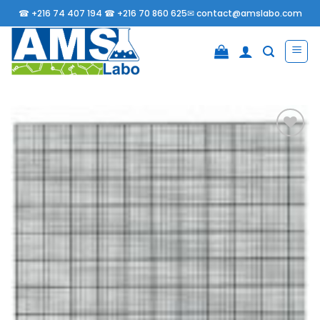
Passer
☎
+216 74 407 194 ☎
+216 70 860 625✉
contact@amslabo.com
au
contenu
Ajouter
à la
liste
d’envies