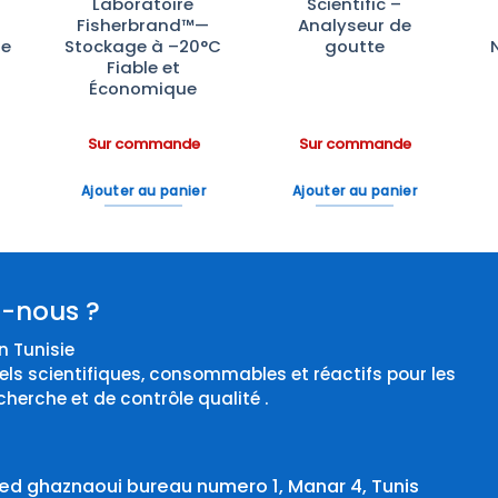
:
Laboratoire
Scientific –
Fisherbrand™—
Analyseur de
te
Stockage à –20°C
goutte
Fiable et
Économique
Sur commande
Sur commande
Ajouter au panier
Ajouter au panier
-nous ?
 Tunisie
els scientifiques, consommables et réactifs pour les
cherche et de contrôle qualité .
d ghaznaoui bureau numero 1, Manar 4, Tunis