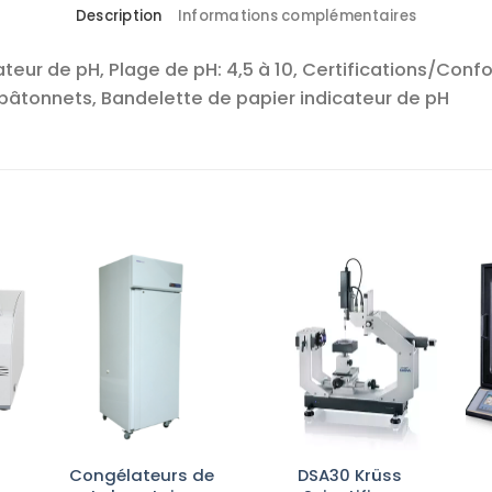
Description
Informations complémentaires
teur de pH, Plage de pH: 4,5 à 10, Certifications/Con
bâtonnets, Bandelette de papier indicateur de pH
r
Ajouter
Ajouter
te
à la liste
à la liste
es
d’envies
d’envies
Congélateurs de
DSA30 Krüss