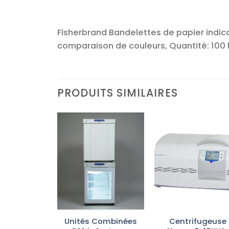
Fisherbrand Bandelettes de papier indica
comparaison de couleurs, Quantité: 100 
PRODUITS SIMILAIRES
Ajouter
Ajouter
Ajoute
à la liste
à la liste
à la lis
d’envies
d’envies
d’envi
PG 8583 :
Unités Combinées
Centrifugeuse