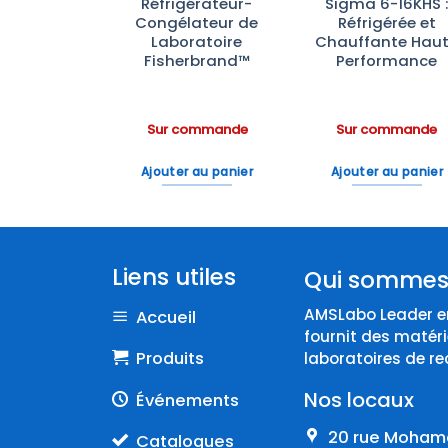
veur
Réfrigérateur-
Sigma 6-16KHS 
ecteur de
Congélateur de
Réfrigérée et
oire avec
Laboratoire
Chauffante Hau
Eau
Fisherbrand™
Performance
ommande
Sur commande
Sur commande
 au panier
Ajouter au panier
Ajouter au panier
Liens utiles
Qui sommes
AMSLabo Leader en
Accueil
fournit des matéri
Produits
laboratoires de re
Nos locaux
Événements
20 rue Mohame
Catalogues