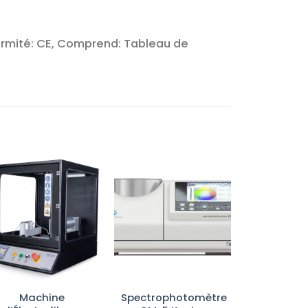
formité: CE, Comprend: Tableau de
Ajouter
Ajouter
à la liste
à la liste
d’envies
d’envies
Machine
Spectrophotomètre