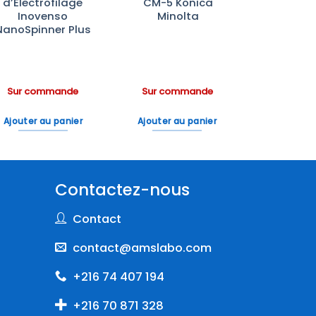
d’Électrofilage
CM-5 Konica
Inovenso
Minolta
NanoSpinner Plus
Sur commande
Sur commande
Ajouter au panier
Ajouter au panier
Contactez-nous
Contact
contact@amslabo.com
+216 74 407 194
+216 70 871 328