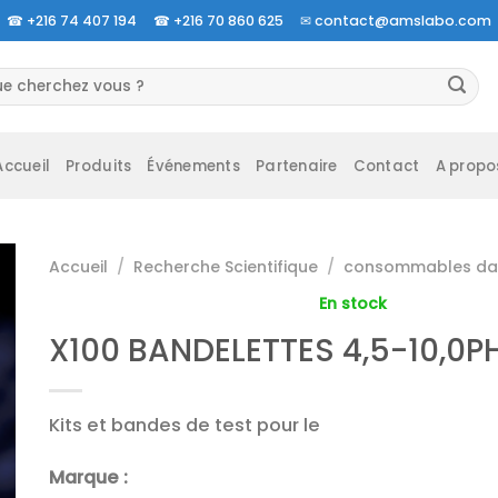
☎
+216 74 407 194 ☎
+216 70 860 625 ✉
contact@amslabo.com
herche
 :
Accueil
Produits
Événements
Partenaire
Contact
A propo
Accueil
/
Recherche Scientifique
/
consommables da 
En stock
X100 BANDELETTES 4,5-10,0P
Kits et bandes de test pour le
Marque :