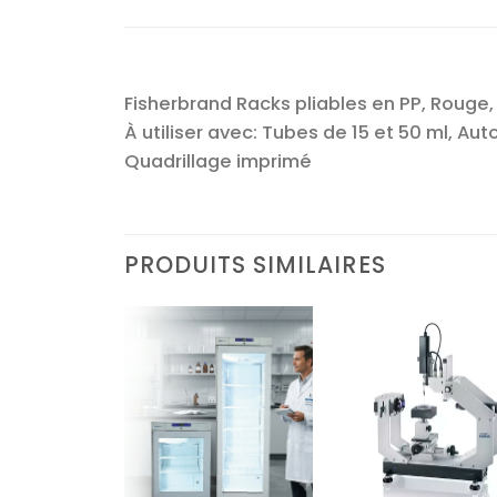
Fisherbrand Racks pliables en PP, Rouge,
À utiliser avec: Tubes de 15 et 50 ml,
Quadrillage imprimé
PRODUITS SIMILAIRES
Ajouter
Ajouter
Ajoute
à la liste
à la liste
à la lis
d’envies
d’envies
d’envi