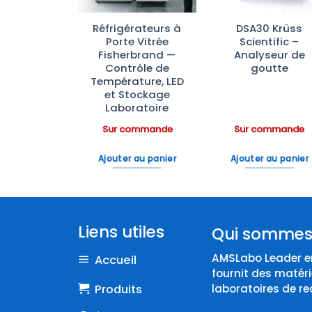
ras
Réfrigérateurs à
DSA30 Krüss
aînement
Porte Vitrée
Scientific –
rfusion IV
Fisherbrand —
Analyseur de
Scientific
Contrôle de
goutte
Température, LED
et Stockage
Laboratoire
ommande
Sur commande
Sur commande
 au panier
Ajouter au panier
Ajouter au panier
Liens utiles
Qui sommes
AMSLabo Leader en
Accueil
fournit des matéri
Produits
laboratoires de re