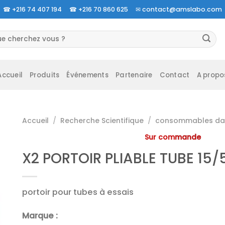
☎
+216 74 407 194 ☎
+216 70 860 625 ✉
contact@amslabo.com
herche
 :
Accueil
Produits
Événements
Partenaire
Contact
A propo
Accueil
/
Recherche Scientifique
/
consommables da 
Sur commande
X2 PORTOIR PLIABLE TUBE 15
portoir pour tubes à essais
Marque :