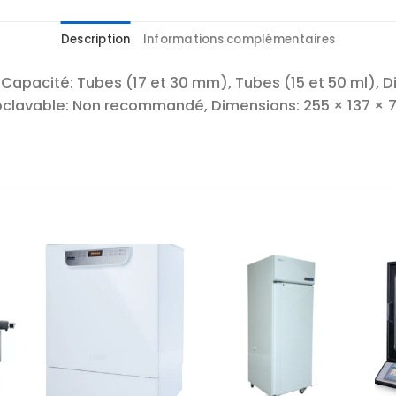
Description
Informations complémentaires
 Capacité: Tubes (17 et 30 mm), Tubes (15 et 50 ml), D
 Autoclavable: Non recommandé, Dimensions: 255 × 137 
r
Ajouter
Ajouter
te
à la liste
à la liste
es
d’envies
d’envies