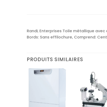
RandL Enterprises Toile métallique avec
Bords: Sans effilochure, Comprend: Centre
PRODUITS SIMILAIRES
Ajouter
Ajouter
Ajoute
à la liste
à la liste
à la lis
d’envies
d’envies
d’envi