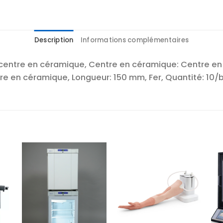
Description
Informations complémentaires
 centre en céramique, Centre en céramique: Centre en
 en céramique, Longueur: 150 mm, Fer, Quantité: 10/bo
r
Ajouter
Ajouter
te
à la liste
à la liste
es
d’envies
d’envies