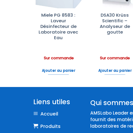
ateurs de
Miele PG 8583 :
DSA30 Krüss
ratoire
Laveur
Scientific –
rbrand™—
Désinfecteur de
Analyseur de
e à –20°C
Laboratoire avec
goutte
ble et
Eau
omique
ommande
Sur commande
Sur commande
 au panier
Ajouter au panier
Ajouter au panier
Liens utiles
Qui sommes
AMSLabo Leader en
Accueil
fournit des matéri
Produits
laboratoires de re