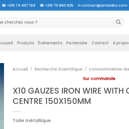
☎
+216 74 407 194 ☎
+216 70 860 625 ✉
contact@amslabo.com
herche
 :
Accueil
Produits
Événements
Partenaire
Contact
A propo
Accueil
/
Recherche Scientifique
/
consommables da 
Sur commande
X10 GAUZES IRON WIRE WITH
CENTRE 150X150MM
Toile métallique