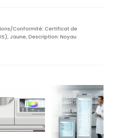
tions/Conformité: Certificat de
SDS), Jaune, Description: Noyau
Ajouter
Ajouter
à la liste
à la liste
d’envies
d’envies