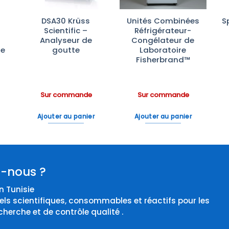
DSA30 Krüss
Unités Combinées
S
:
Scientific –
Réfrigérateur-
Analyseur de
Congélateur de
te
goutte
Laboratoire
Fisherbrand™
Sur commande
Sur commande
Ajouter au panier
Ajouter au panier
-nous ?
 Tunisie
els scientifiques, consommables et réactifs pour les
cherche et de contrôle qualité .