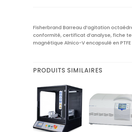
Fisherbrand Barreau d’agitation octaédra
conformité, certificat d’analyse, fiche 
magnétique Alnico-V encapsulé en PTFE
PRODUITS SIMILAIRES
Ajouter
Ajouter
Ajoute
à la liste
à la liste
à la lis
d’envies
d’envies
d’envi