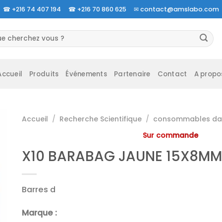
☎
+216 74 407 194 ☎
+216 70 860 625 ✉
contact@amslabo.com
herche
 :
Accueil
Produits
Événements
Partenaire
Contact
A propo
Accueil
/
Recherche Scientifique
/
consommables da 
Sur commande
X10 BARABAG JAUNE 15X8MM
Barres d
Marque :