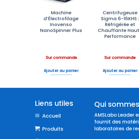
rateurs de
Machine
Centrifugeuse
atoire à
d’Électrofilage
Sigma 6-16KHS 
 Opaque
Inovenso
Réfrigérée et
rbrand™—
NanoSpinner Plus
Chauffante Hau
ection
Performance
ineuse
ommande
Sur commande
Sur commande
 au panier
Ajouter au panier
Ajouter au panier
Liens utiles
Qui sommes
AMSLabo Leader en
Accueil
fournit des matéri
Produits
laboratoires de re