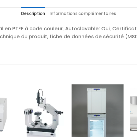
Description
Informations complémentaires
l en PTFE à code couleur, Autoclavable: Oui, Certifica
technique du produit, fiche de données de sécurité (M
r
Ajouter
Ajouter
te
à la liste
à la liste
es
d’envies
d’envies