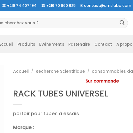
☎
+216 74 407 194 ☎
+216 70 860 625 ✉
contact@amslabo.com
herche
 :
Accueil
Produits
Événements
Partenaire
Contact
A propo
Accueil
/
Recherche Scientifique
/
consommables da 
Sur commande
RACK TUBES UNIVERSEL
portoir pour tubes à essais
Marque :