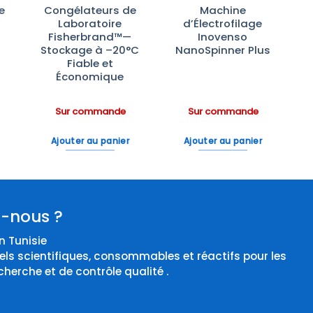
e
Congélateurs de
Machine
Laboratoire
d’Électrofilage
Fisherbrand™—
Inovenso
Stockage à –20°C
NanoSpinner Plus
Fiable et
Économique
Sur commande
Sur commande
Ajouter au panier
Ajouter au panier
-nous ?
 Tunisie
els scientifiques, consommables et réactifs pour les
cherche et de contrôle qualité .