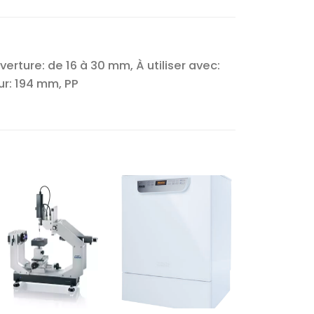
erture: de 16 à 30 mm, À utiliser avec:
ur: 194 mm, PP
Ajouter
Ajouter
à la liste
à la liste
d’envies
d’envies