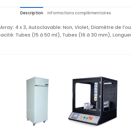
Description
Informations complémentaires
rray: 4 x 3, Autoclavable: Non, Violet, Diamètre de l’ouv
acité: Tubes (15 à 50 ml), Tubes (16 à 30 mm), Longue
r
Ajouter
Ajouter
te
à la liste
à la liste
es
d’envies
d’envies