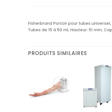
Fisherbrand Portoir pour tubes universel, A
Tubes de 15 à 50 ml, Hauteur: 51 mm, Cap
PRODUITS SIMILAIRES
Ajouter
Ajouter
Ajoute
à la liste
à la liste
à la lis
d’envies
d’envies
d’envi