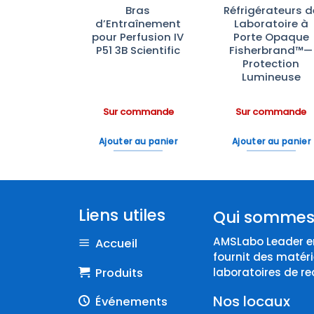
photomètre
Bras
Réfrigérateurs d
 Konica
d’Entraînement
Laboratoire à
nolta
pour Perfusion IV
Porte Opaque
P51 3B Scientific
Fisherbrand™—
Protection
Lumineuse
ommande
Sur commande
Sur commande
 au panier
Ajouter au panier
Ajouter au panier
Liens utiles
Qui sommes
AMSLabo Leader en
Accueil
fournit des matéri
Produits
laboratoires de re
Nos locaux
Événements