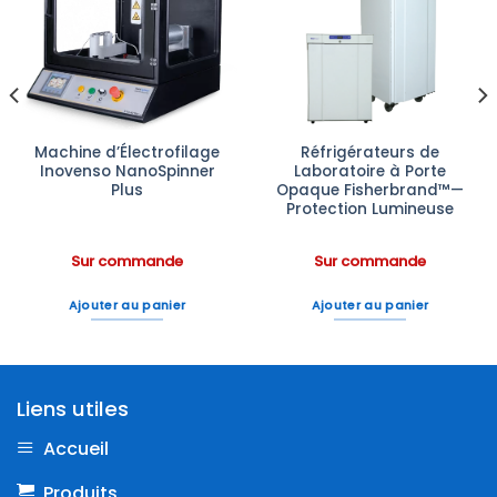
Ajouter
Ajouter
à la liste
à la liste
d’envies
d’envies
Machine d’Électrofilage
Réfrigérateurs de
Inovenso NanoSpinner
Laboratoire à Porte
Plus
Opaque Fisherbrand™—
Protection Lumineuse
Sur commande
Sur commande
Ajouter au panier
Ajouter au panier
Liens utiles
Accueil
Produits