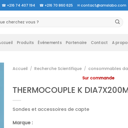
☎
+216 74 407 194 ☎
+216 70 860 625 ✉
contact@amslabo.com
cherche
r :
Accueil
Produits
Événements
Partenaire
Contact
A propo
Accueil
/
Recherche Scientifique
/
consommables da 
Sur commande
THERMOCOUPLE K DIA7X200M
Sondes et accessoires de capte
Marque :