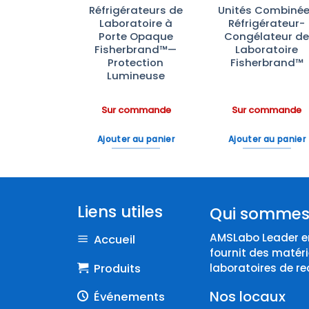
ateurs de
Réfrigérateurs de
Unités Combiné
ratoire
Laboratoire à
Réfrigérateur-
rbrand™—
Porte Opaque
Congélateur d
e à –20°C
Fisherbrand™—
Laboratoire
ble et
Protection
Fisherbrand™
omique
Lumineuse
ommande
Sur commande
Sur commande
 au panier
Ajouter au panier
Ajouter au panier
Liens utiles
Qui sommes
AMSLabo Leader en
Accueil
fournit des matéri
Produits
laboratoires de re
Nos locaux
Événements