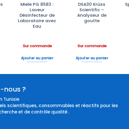
es
Miele PG 8583 :
DSA30 Krüss
S
Laveur
Scientific –
e
Désinfecteur de
Analyseur de
Laboratoire avec
goutte
Eau
Sur commande
Sur commande
Ajouter au panier
Ajouter au panier
-nous ?
 Tunisie
els scientifiques, consommables et réactifs pour les
cherche et de contrôle qualité .