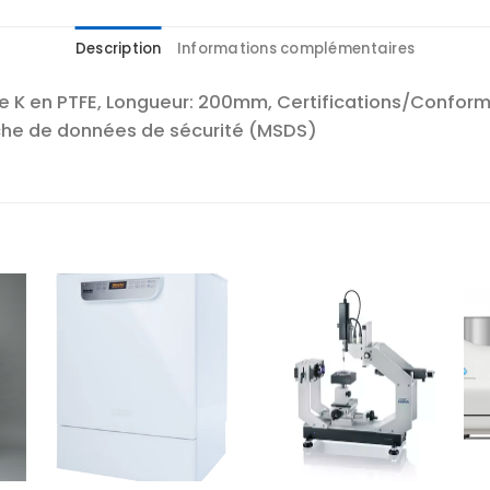
Description
Informations complémentaires
 en PTFE, Longueur: 200mm, Certifications/Conformité
che de données de sécurité (MSDS)
r
Ajouter
Ajouter
te
à la liste
à la liste
es
d’envies
d’envies