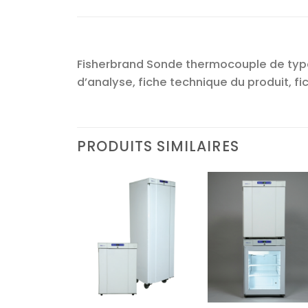
Fisherbrand Sonde thermocouple de type K
d’analyse, fiche technique du produit, fi
PRODUITS SIMILAIRES
Ajouter
Ajouter
Ajoute
à la liste
à la liste
à la lis
d’envies
d’envies
d’envi