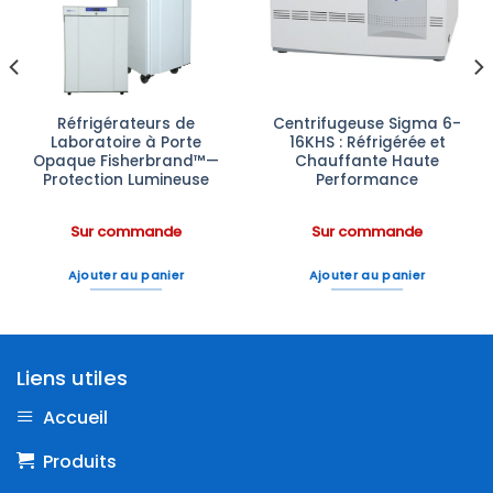
à la liste
à la liste
d’envies
d’envies
Réfrigérateurs de
Centrifugeuse Sigma 6-
Laboratoire à Porte
16KHS : Réfrigérée et
Opaque Fisherbrand™—
Chauffante Haute
Protection Lumineuse
Performance
Sur commande
Sur commande
Ajouter au panier
Ajouter au panier
Liens utiles
Accueil
Produits