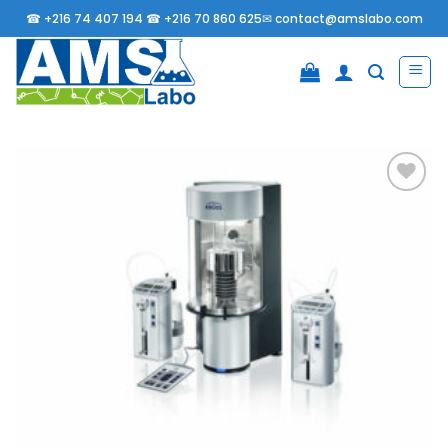
Passer
☎
+216 74 407 194 ☎
+216 70 860 625✉
contact@amslabo.com
au
contenu
Ajouter
à la
liste
d’envies