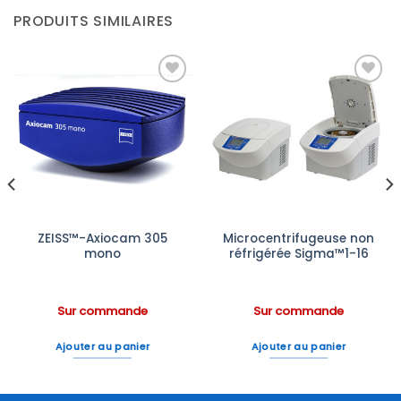
PRODUITS SIMILAIRES
Ajouter
Ajouter
à la liste
à la liste
d’envies
d’envies
ZEISS™-Axiocam 305
Microcentrifugeuse non
mono
réfrigérée Sigma™1-16
Sur commande
Sur commande
Ajouter au panier
Ajouter au panier