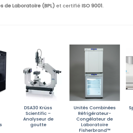
s de Laboratoire (BPL)
et certifié
ISO 9001
.
r
Ajouter
Ajouter
te
à la liste
à la liste
es
d’envies
d’envies
DSA30 Krüss
Unités Combinées
S
Scientific –
Réfrigérateur-
Analyseur de
Congélateur de
s
goutte
Laboratoire
Fisherbrand™