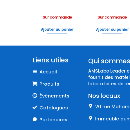
ommande
Sur commande
Sur commande
 au panier
Ajouter au panier
Ajouter au panier
Liens utiles
Qui sommes
AMSLabo Leader en
Accueil
fournit des matéri
Produits
laboratoires de re
Nos locaux
Événements
20 rue Mohame
Catalogues
Immeuble oumn
Partenaires