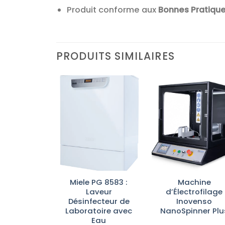
Produit conforme aux
Bonnes Pratique
PRODUITS SIMILAIRES
Ajouter
Ajouter
Ajoute
à la liste
à la liste
à la lis
d’envies
d’envies
d’envi
ras
Miele PG 8583 :
Machine
aînement
Laveur
d’Électrofilage
rfusion IV
Désinfecteur de
Inovenso
Scientific
Laboratoire avec
NanoSpinner Plu
Eau