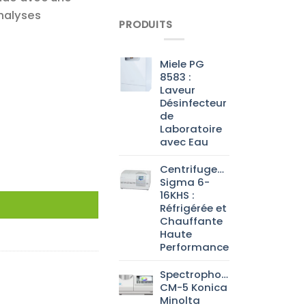
analyses
PRODUITS
Miele PG
8583 :
Laveur
Désinfecteur
de
Laboratoire
avec Eau
Centrifugeuse
an 300
Sigma 6-
16KHS :
Réfrigérée et
Chauffante
Haute
Performance
Spectrophotomètre
CM-5 Konica
Minolta