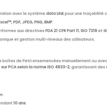
gration avec le système
data Link
pour une traçabilité 
Excel™, PDF, JPEG, PNG, BMP
.
nformes aux directives
FDA 21 CFR Part 11
,
ISO 7218
et
G
onique et gestion multi-niveaux des utilisateurs.
des boîtes de Petri ensemencées manuellement ou avec la
e sur PCA selon la norme ISO 4833-2
, garantissant des 
e.
pendant
10 ans
.