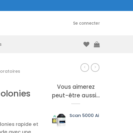
Se connecter
s
oratoires
Vous aimerez
olonies
peut-être aussi…
Scan 5000 Ai
onies rapide et
onde avec une