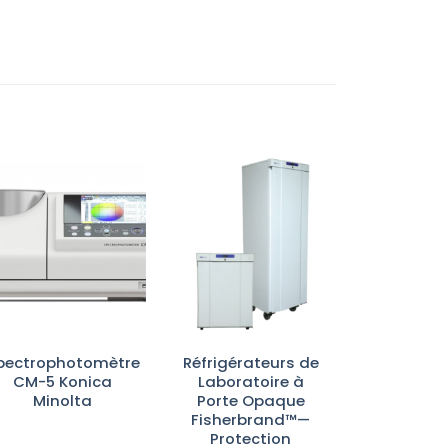
Ajouter
Ajouter
à la liste
à la liste
d’envies
d’envies
pectrophotomètre
Réfrigérateurs de
CM-5 Konica
Laboratoire à
Minolta
Porte Opaque
Fisherbrand™—
Protection