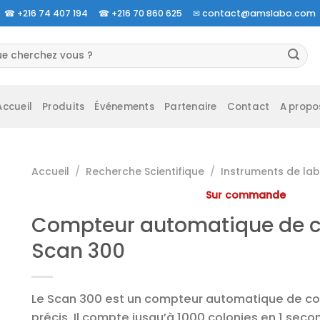
☎
+216 74 407 194 ☎
+216 70 860 625 ✉
contact@amslabo.com
herche
 :
Accueil
Produits
Événements
Partenaire
Contact
A propo
Accueil
/
Recherche Scientifique
/
Instruments de lab
Sur commande
Compteur automatique de c
Scan 300
Le Scan 300 est un compteur automatique de col
précis. Il compte jusqu’à 1000 colonies en 1 sec