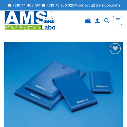
Passer
☎
+216 74 407 194 ☎
+216 70 860 625✉
contact@amslabo.com
au
contenu
Ajouter
à la
liste
d’envies