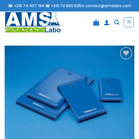
Passer
☎
+216 74 407 194 ☎
+216 70 860 625✉
contact@amslabo.com
au
contenu
Ajouter
à la
liste
d’envies