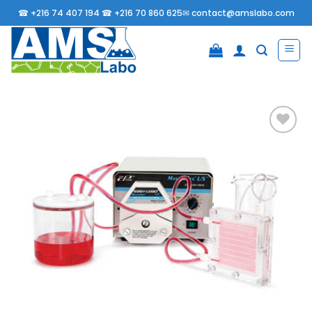
Passer
☎
+216 74 407 194 ☎
+216 70 860 625✉
contact@amslabo.com
au
contenu
Ajouter
à la
liste
d’envies