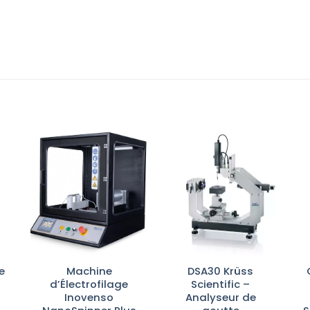
r
Ajouter
Ajouter
te
à la liste
à la liste
es
d’envies
d’envies
e
Machine
DSA30 Krüss
d’Électrofilage
Scientific –
Inovenso
Analyseur de