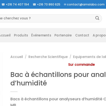
☎
+216 74 407 194 ☎
+216 70 860 625 ✉
contact@amslabo.com
herche
 :
Accueil
Produits
Événements
Partenaire
Contact
A propo
Accueil
/
Recherche Scientifique
/
Equipements de la
Sur commande
Bac à échantillons pour ana
d’humidité
Bacs à échantillons pour analyseurs d’humidité 
MB