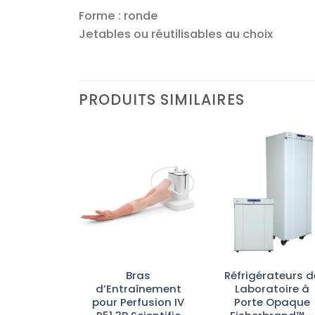
Forme : ronde
Jetables ou réutilisables au choix
PRODUITS SIMILAIRES
Ajouter
Ajouter
Ajoute
à la liste
à la liste
à la lis
d’envies
d’envies
d’envi
Combinées
Bras
Réfrigérateurs d
érateur-
d’Entraînement
Laboratoire à
ateur de
pour Perfusion IV
Porte Opaque