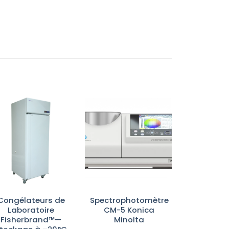
Ajouter
Ajouter
à la liste
à la liste
d’envies
d’envies
Congélateurs de
Spectrophotomètre
Laboratoire
CM-5 Konica
Fisherbrand™—
Minolta