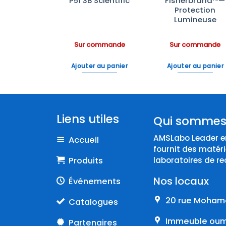
ratoire
P51 3B Scientific
Fisherbrand™—
rbrand™
Protection
Lumineuse
ommande
Sur commande
Sur commande
 au panier
Ajouter au panier
Ajouter au panier
Liens utiles
Qui sommes
AMSLabo Leader en
Accueil
fournit des matéri
Produits
laboratoires de re
Nos locaux
Événements
20 rue Mohame
Catalogues
Immeuble oumn
Partenaires