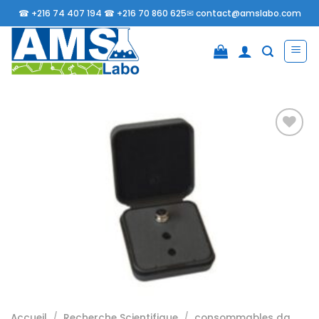
Passer
☎
+216 74 407 194 ☎
+216 70 860 625✉
contact@amslabo.com
au
contenu
Ajouter
à la
liste
d’envies
Accueil
/
Recherche Scientifique
/
consommables da