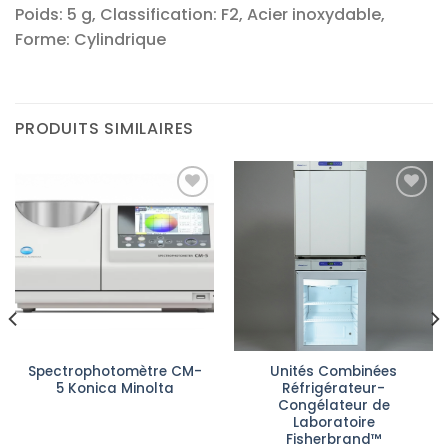
Poids: 5 g, Classification: F2, Acier inoxydable,
Forme: Cylindrique
PRODUITS SIMILAIRES
Ajouter
Ajouter
à la liste
à la liste
d’envies
d’envies
Spectrophotomètre CM-
Unités Combinées
5 Konica Minolta
Réfrigérateur-
Congélateur de
Laboratoire
Fisherbrand™