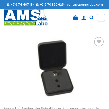
Passer
☎
+216 74 407 194 ☎
+216 70 860 625✉
contact@amslabo.com
au
contenu
Ajouter
à la
liste
d’envies
Accueil
/
Recherche Scientifique
/
consommables da