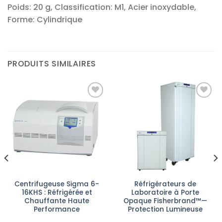
Poids: 20 g, Classification: M1, Acier inoxydable,
Forme: Cylindrique
PRODUITS SIMILAIRES
Ajouter
Ajouter
à la liste
à la liste
d’envies
d’envies
Centrifugeuse Sigma 6-
Réfrigérateurs de
16KHS : Réfrigérée et
Laboratoire à Porte
Chauffante Haute
Opaque Fisherbrand™—
Performance
Protection Lumineuse