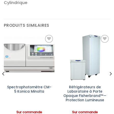
Cylindrique
PRODUITS SIMILAIRES
Ajouter
Ajouter
à la liste
à la liste
d’envies
d’envies
Spectrophotomètre CM-
Réfrigérateurs de
5 Konica Minolta
Laboratoire à Porte
Opaque Fisherbrand™—
Protection Lumineuse
Sur commande
Sur commande