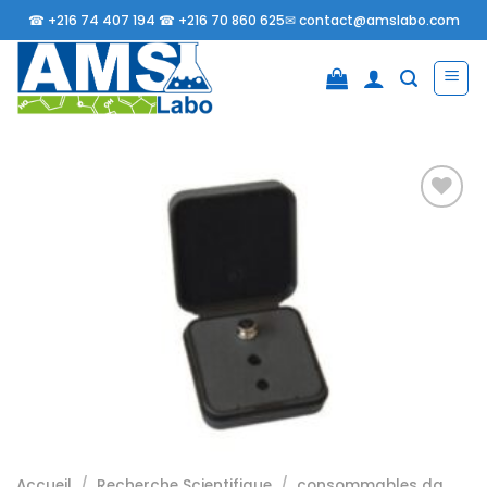
Passer
☎
+216 74 407 194 ☎
+216 70 860 625✉
contact@amslabo.com
au
contenu
Ajouter
à la
liste
d’envies
Accueil
/
Recherche Scientifique
/
consommables da