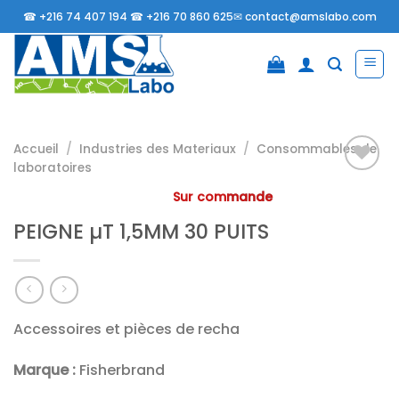
Passer
☎
+216 74 407 194 ☎
+216 70 860 625✉
contact@amslabo.com
au
contenu
Accueil
/
Industries des Materiaux
/
Consommables de
laboratoires
Sur commande
Ajouter
PEIGNE µT 1,5MM 30 PUITS
à la
liste
d’envies
Accessoires et pièces de recha
Marque :
Fisherbrand